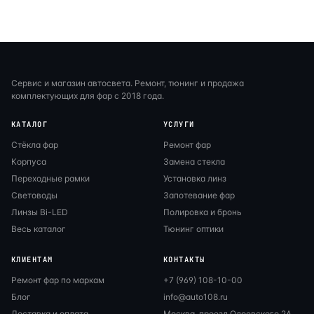
Сервис и магазин автосвета. Ремонт, тюнинг и продажа
комплектующих для фар с 2018 года.
КАТАЛОГ
УСЛУГИ
Стёкла фар
Ремонт фар
Корпуса
Замена стекла
Переходные рамки
Установка линз
Световоды
Запотевание фар
Линзы Bi-LED
Полировка и бронь
Весь каталог
Тюнинг оптики
КЛИЕНТАМ
КОНТАКТЫ
Ремонт фар по маркам
+7 (969) 108-10-00
Блог
info@auto108.ru
Доставка и оплата
Москва, проезд Одоевского 2А