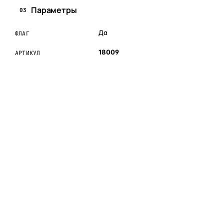
Параметры
03
Да
ФЛАГ
18009
АРТИКУЛ
ОБЪЯСНЯЕМ ПРОСТЫМ ЯЗЫКОМ
04
Что это и зачем
Коротко о том, почему такие запчасти меняют отдельно
— без покупки фары в сборе.
Запчасти для фар — это отдельные элементы фары
(стекло, корпус, рамка, ДХО), которые можно заменить
вместо покупки фары в сборе. Если деталь помутнела,
треснула или вышла из строя — её можно восстановить
с сохранением родной оптики.
Замена детали обходится в
5–10 раз дешевле
новой