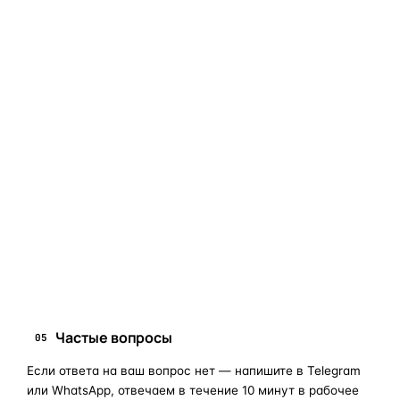
фары в сборе и сохраняет родной блок управления,
штатные разъёмы и заводскую светотехнику. Главное —
вскрыть фару аккуратно и собрать на правильном
составе.
Если сомневаетесь в совместимости —
не покупайте
«наугад»
: пришлите фото фары, маркировки или VIN, и
мы подскажем правильный артикул. Подбор бесплатный,
занимает 10–15 минут.
запчасти для фар
ПОИСКОВЫЕ ЗАПРОСЫ
замена стекла фары
корпус фары
ремонт фары
полиуретановый герметик
оригинальная оптика
Частые вопросы
05
Если ответа на ваш вопрос нет — напишите в Telegram
или WhatsApp, отвечаем в течение 10 минут в рабочее