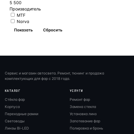
5 500
Производитель
MTF
Narva
Сервис и магазин автосвета. Ремонт, тюнинг и продажа
комплектующих для фар с 2018 года.
КАТАЛОГ
УСЛУГИ
Стёкла фар
Ремонт фар
Корпуса
Замена стекла
Переходные рамки
Установка линз
Световоды
Запотевание фар
Линзы Bi-LED
Полировка и бронь