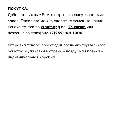
ПОКУПКА:
Добавьте нужные Вам товары в корзину и оформите
заказ. Также это можно сделать с помощью наших
консультантов по
WhatsApp
или
Telegram
или
позвонив по телефону
+7(969)108-1000
.
Отправка товара происходит после его тщательного
осмотра и упаковки в стрейч + воздушная пленка +
индивидуальная коробка.
Задать вопрос по товару в мессенджер
ОБЪЯСНЯЕМ ПРОСТЫМ ЯЗЫКОМ
04
Что это и зачем
Коротко о том, почему такие запчасти меняют отдельно
— без покупки фары в сборе.