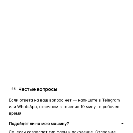
Если сомневаетесь в совместимости —
не покупайте
«наугад»
: пришлите фото фары, маркировки или VIN, и
мы подскажем правильный артикул. Подбор бесплатный,
занимает 10–15 минут.
запчасти для фар
ПОИСКОВЫЕ ЗАПРОСЫ
замена стекла фары
корпус фары
ремонт фары
полиуретановый герметик
оригинальная оптика
Частые вопросы
05
Если ответа на ваш вопрос нет — напишите в Telegram
или WhatsApp, отвечаем в течение 10 минут в рабочее
время.
Подойдёт ли на мою машину?
Да, если совпадает тип фары и поколение. Отправьте