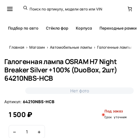
Подбор по авто
Стёкла фар
Корпуса
Переходные рамки
Главная
›
Магазин
›
Автомобильные лампы
›
Галогенные лампы
›
Галогенная лампа OSRAM H7 Night
Breaker Silver +100% (DuoBox, 2шт)
64210NBS-HCB
Нет фото
Артикул:
64210NBS-HCB
Под заказ
1 500 ₽
Срок уточним
−
+
В корзину