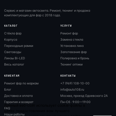
Сервис и магазин автосвета. Ремонт, тюнинг и продажа
комплектующих для фар с 2018 года.
КАТАЛОГ
УСЛУГИ
Стёкла фар
Ремонт фар
Корпуса
Замена стекла
Переходные рамки
Установка линз
Световоды
Запотевание фар
Линзы Bi-LED
Полировка и бронь
Весь каталог
Тюнинг оптики
КЛИЕНТАМ
КОНТАКТЫ
Ремонт фар по маркам
+7 (969) 108-10-00
Блог
info@auto108.ru
Доставка и оплата
Москва, проезд Одоевского 2А
Гарантия и возврат
Пн–Сб · 9:00—19:00
Данный веб-сайт использует cookie-файлы в
FAQ
целях предоставления вам лучшего
Наши работы