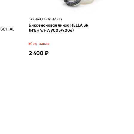
bix-hella-3r-h1-h7
Биксеноновая линза HELLA 3R
OSCH AL
(H1/H4/H7/9005/9006)
Под заказ
2 400 ₽
В корзину