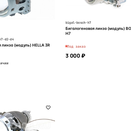
bigal-bosch-h7
Бигалогеновая линза (модуль) B
H7
h7-d2-d4
 линза (модуль) HELLA 3R
Под заказ
3 000 ₽
личии
В корзину
В корзину