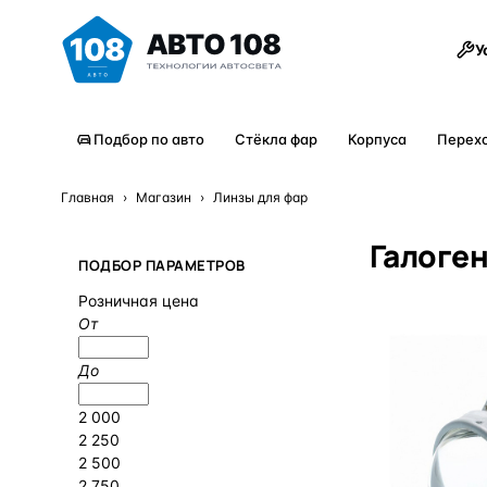
Товары
У
Подбор по авто
Стёкла фар
Корпуса
Перех
Главная
›
Магазин
›
Линзы для фар
Галоге
ПОДБОР ПАРАМЕТРОВ
Розничная цена
От
До
2 000
2 250
2 500
2 750