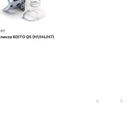
-h7
линза KOITO Q5 (H1/H4/H7)
В корзину
1