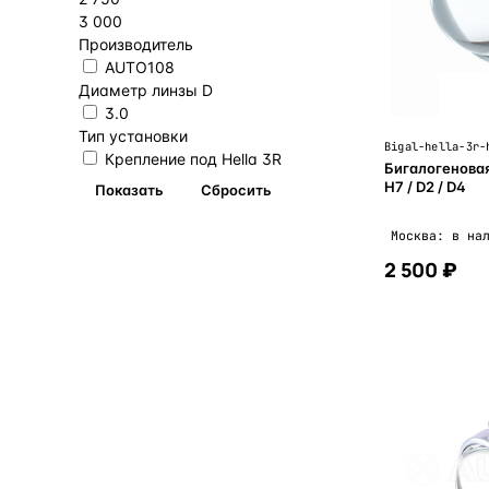
3 000
Производитель
AUTO108
Диаметр линзы D
3.0
Тип установки
Bigal-hella-3r-
Крепление под Hella 3R
Бигалогеновая
H7 / D2 / D4
Москва: в на
2 500 ₽