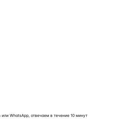
о — без покупки фары в сборе.
Замена детали обходится в
5–10 раз дешевле
новой фары в сборе и сохраняет родной блок
управления, штатные разъёмы и заводскую
светотехнику. Главное — вскрыть фару аккуратно
и собрать на правильном составе.
фары
корпус фары
ремонт фары
полиуретановый герметик
ориг
 или WhatsApp, отвечаем в течение 10 минут