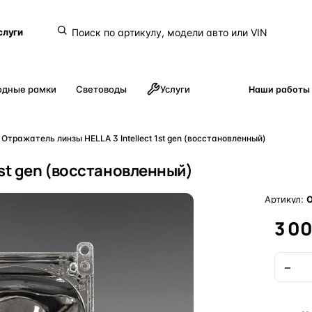
слуги
одные рамки
Световоды
Услуги
Наши работы
Отражатель линзы HELLA 3 Intellect 1st gen (восстановленный)
1st gen (восстановленный)
Артикул:
O
3 0
−