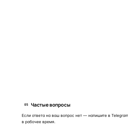
ОБЪЯСНЯЕМ ПРОСТЫМ ЯЗЫКОМ
04
Что это и зачем
Коротко о том, почему такие запчасти меняют отдельн
Запчасти для фар — это отдельные элементы фары
(стекло, корпус, рамка, ДХО), которые можно
заменить вместо покупки фары в сборе. Если деталь
помутнела, треснула или вышла из строя — её можно
восстановить с сохранением родной оптики.
запчасти для фар
замена стекла 
ПОИСКОВЫЕ ЗАПРОСЫ
Частые вопросы
05
Если ответа на ваш вопрос нет — напишите в Telegram
в рабочее время.