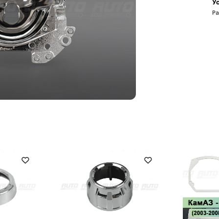
Ус
Ра