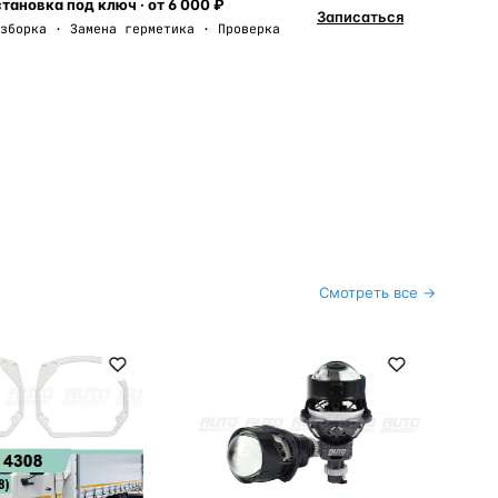
тановка под ключ · от 6 000 ₽
Записаться
зборка · Замена герметика · Проверка
Смотреть все →
ble
Ма
№1
Мо