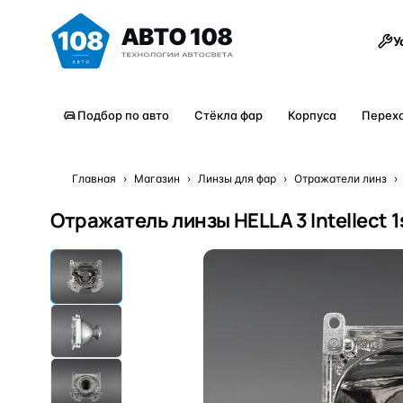
Товары
У
Подбор по авто
Стёкла фар
Корпуса
Перех
Главная
›
Магазин
›
Линзы для фар
›
Отражатели линз
›
Отражатель линзы HELLA 3 Intellect 