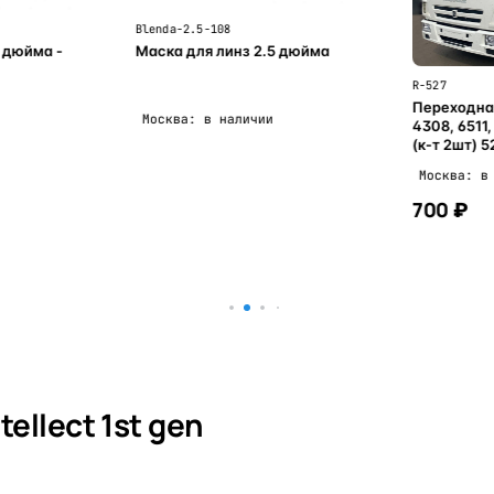
Blenda-2.5-108
 дюйма -
Маска для линз 2.5 дюйма
R-527
Переходна
Москва: в наличии
4308, 6511, 6520 - H
(к-т 2шт) 5
Москва: в
700 ₽
ну
В корзину
ellect 1st gen