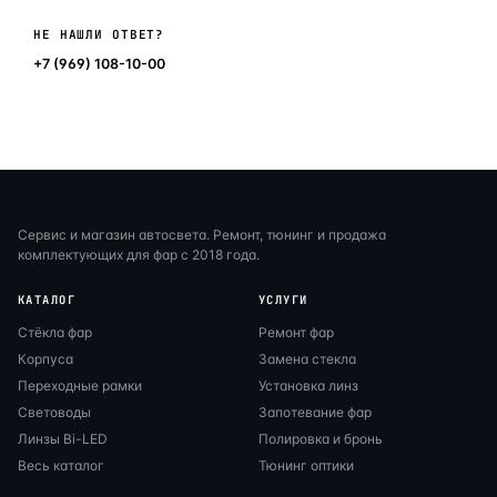
Написать в мессенджер
НЕ НАШЛИ ОТВЕТ?
+7 (969) 108-10-00
Сервис и магазин автосвета. Ремонт, тюнинг и продажа
комплектующих для фар с 2018 года.
КАТАЛОГ
УСЛУГИ
Стёкла фар
Ремонт фар
Корпуса
Замена стекла
Переходные рамки
Установка линз
Световоды
Запотевание фар
Линзы Bi-LED
Полировка и бронь
Весь каталог
Тюнинг оптики