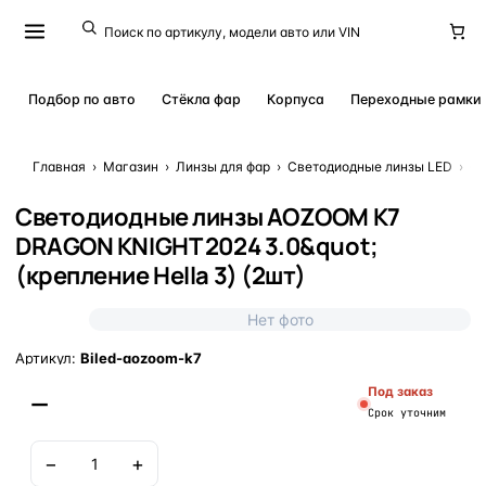
Подбор по авто
Стёкла фар
Корпуса
Переходные рамки
Главная
›
Магазин
›
Линзы для фар
›
Светодиодные линзы LED
›
Св
Светодиодные линзы AOZOOM K7
DRAGON KNIGHT 2024 3.0&quot;
(крепление Hella 3) (2шт)
Нет фото
Артикул:
Biled-aozoom-k7
Под заказ
—
Срок уточним
−
+
В корзину