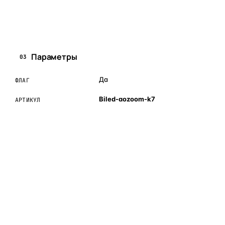
Задать вопрос по товару в мессенджер
Параметры
03
Да
ФЛАГ
Biled-aozoom-k7
АРТИКУЛ
ОБЪЯСНЯЕМ ПРОСТЫМ ЯЗЫКОМ
04
Что это и зачем
Коротко о том, почему такие запчасти меняют отдельно
— без покупки фары в сборе.
Запчасти для фар — это отдельные элементы фары
(стекло, корпус, рамка, ДХО), которые можно заменить
вместо покупки фары в сборе. Если деталь помутнела,