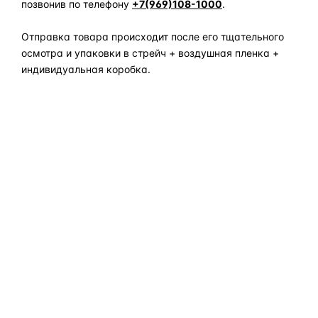
позвонив по телефону
+7(969)108-1000
.
Отправка товара происходит после его тщательного
осмотра и упаковки в стрейч + воздушная пленка +
индивидуальная коробка.
Задать вопрос по товару в мессенджер
ОБЪЯСНЯЕМ ПРОСТЫМ ЯЗЫКОМ
04
Что это и зачем
Коротко о том, почему такие запчасти меняют отдельно
— без покупки фары в сборе.
Запчасти для фар — это отдельные элементы фары
(стекло, корпус, рамка, ДХО), которые можно заменить
вместо покупки фары в сборе. Если деталь помутнела,
треснула или вышла из строя — её можно восстановить
с сохранением родной оптики.