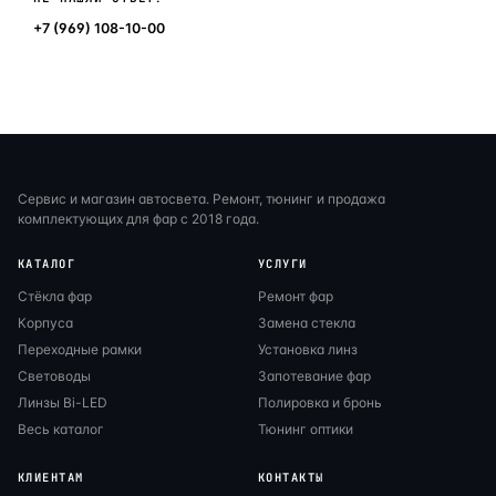
+7 (969) 108-10-00
Сервис и магазин автосвета. Ремонт, тюнинг и продажа
комплектующих для фар с 2018 года.
КАТАЛОГ
УСЛУГИ
Стёкла фар
Ремонт фар
Корпуса
Замена стекла
Переходные рамки
Установка линз
Световоды
Запотевание фар
Линзы Bi-LED
Полировка и бронь
Весь каталог
Тюнинг оптики
КЛИЕНТАМ
КОНТАКТЫ