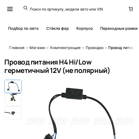
Подбор по авто
Стёкла фар
Корпуса
Переходные рамки
Главная
›
Магазин
›
Комплектующие
›
Проводка
›
Провод питания 
Провод питания H4 Hi/Low
герметичный 12V (не полярный)