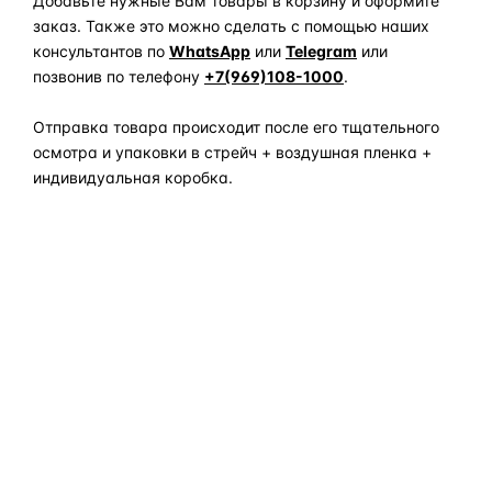
Добавьте нужные Вам товары в корзину и оформите
заказ. Также это можно сделать с помощью наших
консультантов по
WhatsApp
или
Telegram
или
позвонив по телефону
+7(969)108-1000
.
Отправка товара происходит после его тщательного
осмотра и упаковки в стрейч + воздушная пленка +
индивидуальная коробка.
Задать вопрос по товару в мессенджер
ОБЪЯСНЯЕМ ПРОСТЫМ ЯЗЫКОМ
04
Что это и зачем
Коротко о том, почему такие запчасти меняют отдельно
— без покупки фары в сборе.
Запчасти для фар — это отдельные элементы фары
(стекло, корпус, рамка, ДХО), которые можно заменить