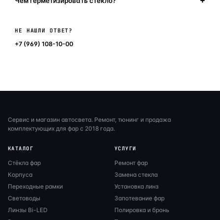
Чем герметизировать стекло?
Написать в мессенджер
НЕ НАШЛИ ОТВЕТ?
+7 (969) 108-10-00
Сервис и магазин автосвета. Ремонт, тюнинг и продажа
комплектующих для фар с 2018 года.
КАТАЛОГ
УСЛУГИ
Стёкла фар
Ремонт фар
Корпуса
Замена стекла
Переходные рамки
Установка линз
Световоды
Запотевание фар
Линзы Bi-LED
Полировка и бронь