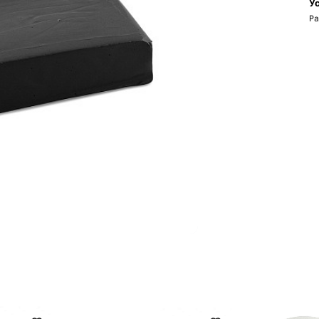
Ус
Ра