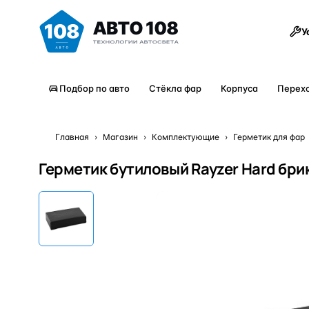
Товары
У
Подбор по авто
Стёкла фар
Корпуса
Перех
Главная
›
Магазин
›
Комплектующие
›
Герметик для фар
Герметик бутиловый Rayzer Hard бри