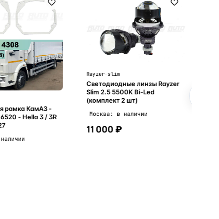
Ма
№1
Мо
Rayzer-slim
Светодиодные линзы Rayzer
Slim 2.5 5500K Bi-Led
(комплект 2 шт)
я рамка КамАЗ -
Москва: в наличии
ella 3 / 3R
27
11 000 ₽
 наличии
В корзину
В корзину