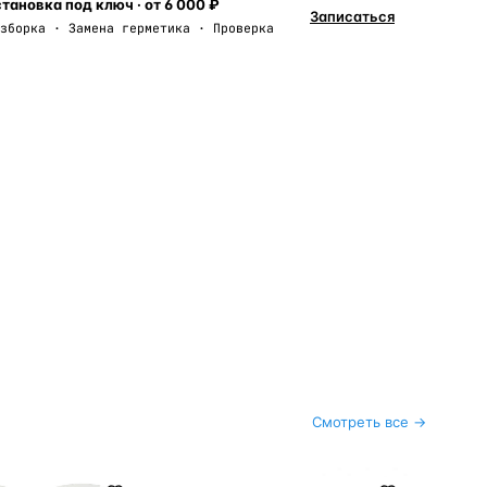
тановка под ключ · от 6 000 ₽
Записаться
зборка · Замена герметика · Проверка
Смотреть все →
ble