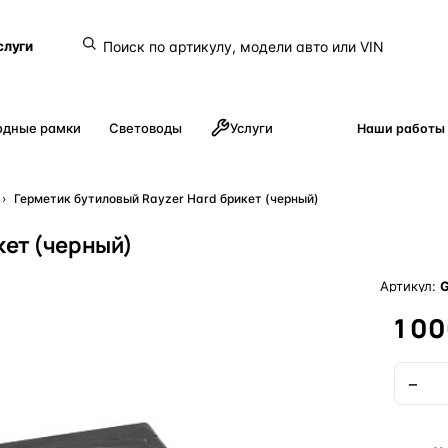
слуги
одные рамки
Световоды
Услуги
Наши работы
›
Герметик бутиловый Rayzer Hard брикет (черный)
кет (черный)
Артикул:
G
1 00
−