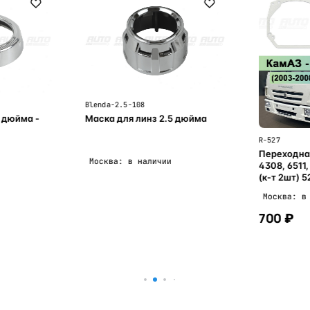
Blenda-2.5-108
 дюйма -
Маска для линз 2.5 дюйма
R-527
Переходна
Москва: в наличии
4308, 6511, 6520 - H
(к-т 2шт) 5
Москва: в
700 ₽
ну
В корзину