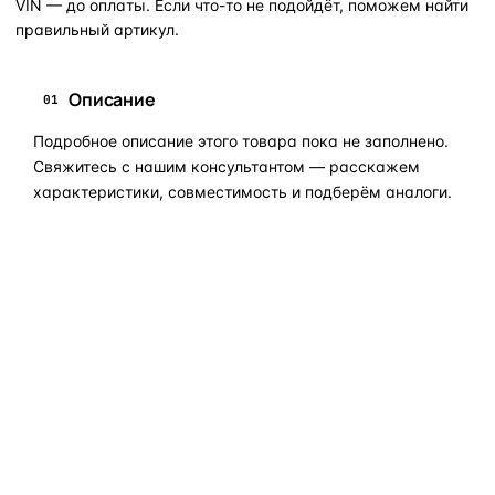
VIN — до оплаты. Если что-то не подойдёт, поможем найти
правильный артикул.
Описание
01
Подробное описание этого товара пока не заполнено.
Свяжитесь с нашим консультантом — расскажем
характеристики, совместимость и подберём аналоги.
Задать вопрос по товару в мессенджер
ОБЪЯСНЯЕМ ПРОСТЫМ ЯЗЫКОМ
04
Что это и зачем
Коротко о том, почему такие запчасти меняют отдельно
— без покупки фары в сборе.
Запчасти для фар — это отдельные элементы фары