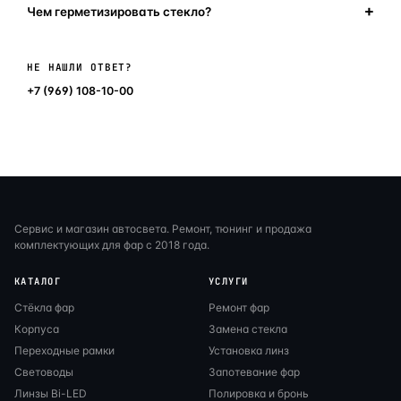
Чем герметизировать стекло?
Написать в мессенджер
НЕ НАШЛИ ОТВЕТ?
+7 (969) 108-10-00
Сервис и магазин автосвета. Ремонт, тюнинг и продажа
комплектующих для фар с 2018 года.
КАТАЛОГ
УСЛУГИ
Стёкла фар
Ремонт фар
Корпуса
Замена стекла
Переходные рамки
Установка линз
Световоды
Запотевание фар
Линзы Bi-LED
Полировка и бронь