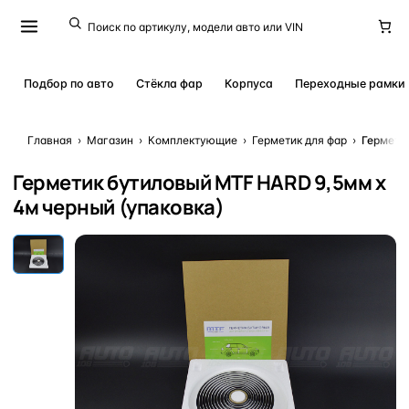
Подбор по авто
Стёкла фар
Корпуса
Переходные рамки
Главная
›
Магазин
›
Комплектующие
›
Герметик для фар
›
Гермети
Герметик бутиловый MTF HARD 9,5мм х
4м черный (упаковка)