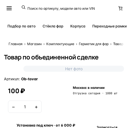
Подбор по авто
Стёкла фар
Корпуса
Переходные рамки
Главная
›
Магазин
›
Комплектующие
›
Герметик для фар
›
Товар п
Товар по объединенной сделке
Нет фото
Артикул:
Ob-tovar
Москва: в наличии
100 ₽
Отгрузка сегодня · 1000 шт
−
+
В корзину
Установка под ключ · от 6 000 ₽
Записаться