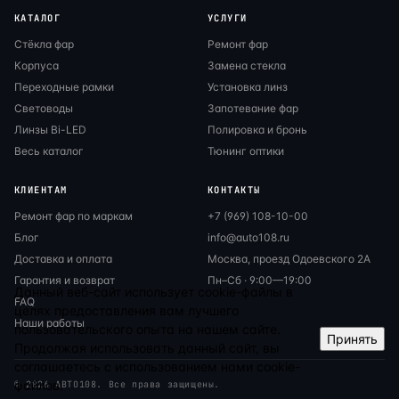
КАТАЛОГ
УСЛУГИ
Стёкла фар
Ремонт фар
Корпуса
Замена стекла
Переходные рамки
Установка линз
Световоды
Запотевание фар
Линзы Bi-LED
Полировка и бронь
Весь каталог
Тюнинг оптики
КЛИЕНТАМ
КОНТАКТЫ
Ремонт фар по маркам
+7 (969) 108-10-00
Блог
info@auto108.ru
Доставка и оплата
Москва, проезд Одоевского 2А
Гарантия и возврат
Пн–Сб · 9:00—19:00
Данный веб-сайт использует cookie-файлы в
FAQ
целях предоставления вам лучшего
Наши работы
пользовательского опыта на нашем сайте.
Принять
Продолжая использовать данный сайт, вы
соглашаетесь с использованием нами cookie-
файлов.
© 2026 АВТО108. Все права защищены.