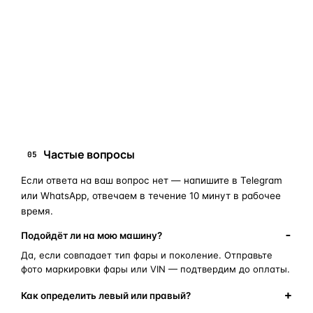
мы подскажем правильный артикул. Подбор бесплатный,
занимает 10–15 минут.
запчасти для фар
ПОИСКОВЫЕ ЗАПРОСЫ
замена стекла фары
корпус фары
ремонт фары
полиуретановый герметик
оригинальная оптика
Частые вопросы
05
Если ответа на ваш вопрос нет — напишите в Telegram
или WhatsApp, отвечаем в течение 10 минут в рабочее
время.
Подойдёт ли на мою машину?
Да, если совпадает тип фары и поколение. Отправьте
фото маркировки фары или VIN — подтвердим до оплаты.
Как определить левый или правый?