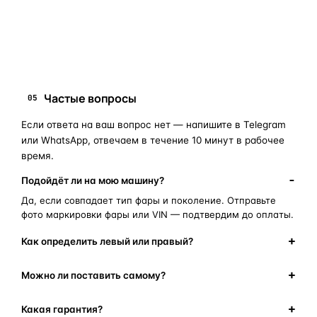
запчасти для фар
ПОИСКОВЫЕ ЗАПРОСЫ
замена стекла фары
корпус фары
ремонт фары
полиуретановый герметик
оригинальная оптика
Частые вопросы
05
Если ответа на ваш вопрос нет — напишите в Telegram
или WhatsApp, отвечаем в течение 10 минут в рабочее
время.
Подойдёт ли на мою машину?
Да, если совпадает тип фары и поколение. Отправьте
фото маркировки фары или VIN — подтвердим до оплаты.
Как определить левый или правый?
Можно ли поставить самому?
Какая гарантия?