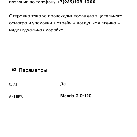
позвонив по телефону
+7(969)108-1000
.
Отправка товара происходит после его тщательного
осмотра и упаковки в стрейч + воздушная пленка +
индивидуальная коробка.
Задать вопрос по товару в мессенджер
Параметры
03
Да
ФЛАГ
Blenda-3.0-120
АРТИКУЛ
ОБЪЯСНЯЕМ ПРОСТЫМ ЯЗЫКОМ
04
Что это и зачем
Коротко о том, почему такие запчасти меняют отдельно