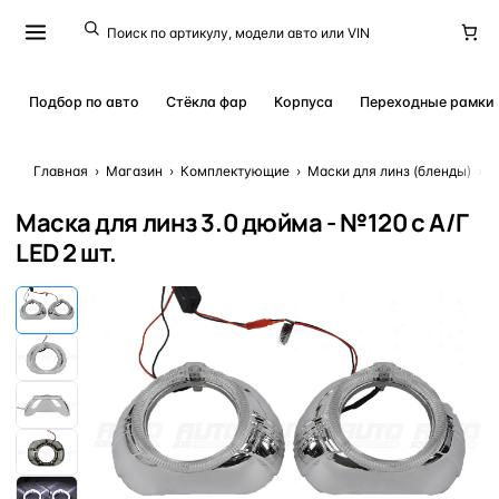
Подбор по авто
Стёкла фар
Корпуса
Переходные рамки
Главная
›
Магазин
›
Комплектующие
›
Маски для линз (бленды)
›
М
Маска для линз 3.0 дюйма - №120 с А/Г
LED 2 шт.