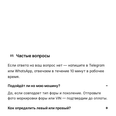
мы подскажем правильный артикул. Подбор бесплатный,
занимает 10–15 минут.
запчасти для фар
ПОИСКОВЫЕ ЗАПРОСЫ
замена стекла фары
корпус фары
ремонт фары
полиуретановый герметик
оригинальная оптика
Частые вопросы
05
Если ответа на ваш вопрос нет — напишите в Telegram
или WhatsApp, отвечаем в течение 10 минут в рабочее
время.
Подойдёт ли на мою машину?
Да, если совпадает тип фары и поколение. Отправьте
фото маркировки фары или VIN — подтвердим до оплаты.
Как определить левый или правый?