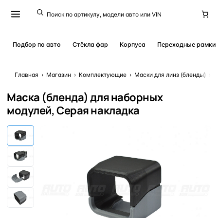
Подбор по авто
Стёкла фар
Корпуса
Переходные рамки
Главная
›
Магазин
›
Комплектующие
›
Маски для линз (бленды)
›
М
Маска (бленда) для наборных
модулей, Серая накладка