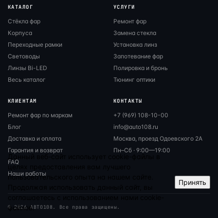
КАТАЛОГ
УСЛУГИ
Стёкла фар
Ремонт фар
Корпуса
Замена стекла
Переходные рамки
Установка линз
Световоды
Запотевание фар
Линзы Bi-LED
Полировка и бронь
Весь каталог
Тюнинг оптики
КЛИЕНТАМ
КОНТАКТЫ
Ремонт фар по маркам
+7 (969) 108-10-00
Блог
info@auto108.ru
Доставка и оплата
Москва, проезд Одоевского 2А
Гарантия и возврат
Пн–Сб · 9:00—19:00
Данный веб-сайт использует cookie-файлы в
FAQ
целях предоставления вам лучшего
Наши работы
пользовательского опыта на нашем сайте.
Принять
Продолжая использовать данный сайт, вы
соглашаетесь с использованием нами cookie-
файлов.
© 2026 АВТО108. Все права защищены.