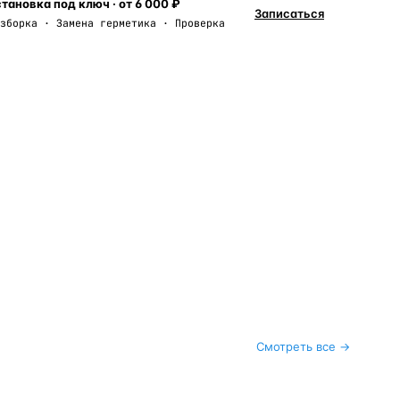
тановка под ключ · от 6 000 ₽
Записаться
зборка · Замена герметика · Проверка
Смотреть все →