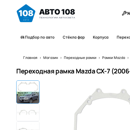
Товары
У
Подбор по авто
Стёкла фар
Корпуса
Перех
Главная
›
Магазин
›
Переходные рамки
›
Рамки Mazda
›
Переходная рамка Mazda CX-7 (2006-201