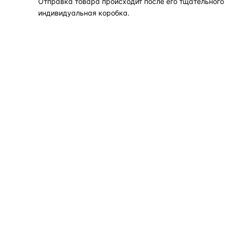
Отправка товара происходит после его тщательного
индивидуальная коробка.
Задать вопрос по товару в мессенджер
ОБЪЯСНЯЕМ ПРОСТЫМ ЯЗЫКОМ
04
Что это и зачем
Коротко о том, почему такие запчасти меняют отдельн
Запчасти для фар — это отдельные элементы фары
(стекло, корпус, рамка, ДХО), которые можно
заменить вместо покупки фары в сборе. Если деталь
помутнела, треснула или вышла из строя — её можно
восстановить с сохранением родной оптики.
запчасти для фар
замена стекла 
ПОИСКОВЫЕ ЗАПРОСЫ