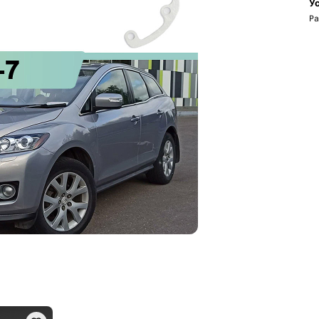
Ус
Ра