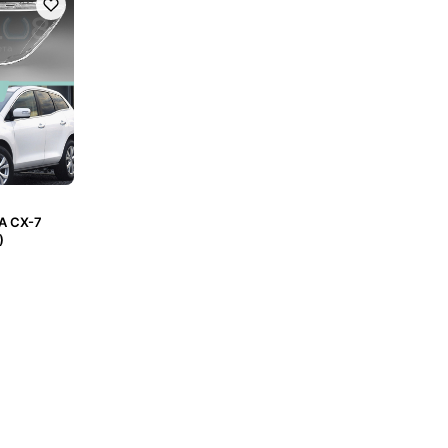
A CX-7
)
ну