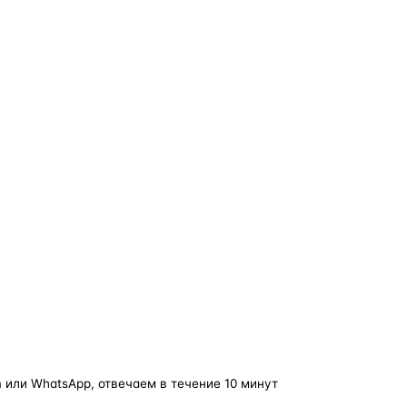
о — без покупки фары в сборе.
Замена детали обходится в
5–10 раз дешевле
новой фары в сборе и сохраняет родной блок
управления, штатные разъёмы и заводскую
светотехнику. Главное — вскрыть фару аккуратно
и собрать на правильном составе.
фары
корпус фары
ремонт фары
полиуретановый герметик
ориг
 или WhatsApp, отвечаем в течение 10 минут