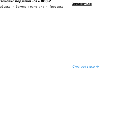
тановка под ключ · от 6 000 ₽
Записаться
зборка · Замена герметика · Проверка
Смотреть все →