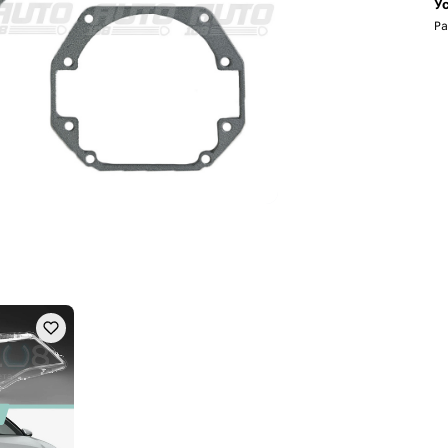
Ус
Ра