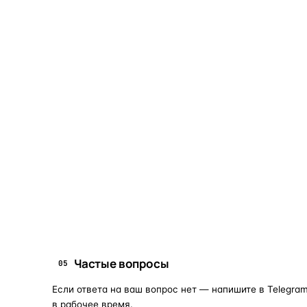
ОБЪЯСНЯЕМ ПРОСТЫМ ЯЗЫКОМ
04
Что это и зачем
Коротко о том, почему такие запчасти меняют отдельн
Запчасти для фар — это отдельные элементы фары
(стекло, корпус, рамка, ДХО), которые можно
заменить вместо покупки фары в сборе. Если деталь
помутнела, треснула или вышла из строя — её можно
восстановить с сохранением родной оптики.
запчасти для фар
замена стекла 
ПОИСКОВЫЕ ЗАПРОСЫ
Частые вопросы
05
Если ответа на ваш вопрос нет — напишите в Telegram
в рабочее время.