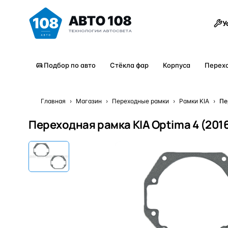
Товары
У
Подбор по авто
Стёкла фар
Корпуса
Перех
Главная
›
Магазин
›
Переходные рамки
›
Рамки KIA
›
Пе
Переходная рамка KIA Optima 4 (2016-2