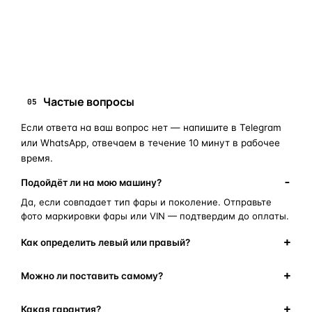
запчасти для фар
ПОИСКОВЫЕ ЗАПРОСЫ
замена стекла фары
корпус фары
ремонт фары
полиуретановый герметик
оригинальная оптика
Частые вопросы
05
Если ответа на ваш вопрос нет — напишите в Telegram
или WhatsApp, отвечаем в течение 10 минут в рабочее
время.
Подойдёт ли на мою машину?
Да, если совпадает тип фары и поколение. Отправьте
фото маркировки фары или VIN — подтвердим до оплаты.
Как определить левый или правый?
Можно ли поставить самому?
Какая гарантия?