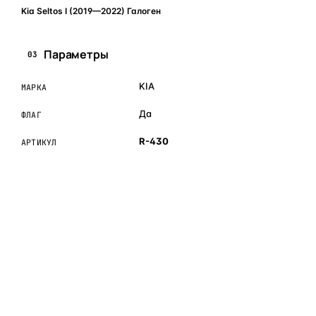
Kia Seltos I (2019—2022) Галоген
Параметры
03
KIA
МАРКА
Да
ФЛАГ
R-430
АРТИКУЛ
ОБЪЯСНЯЕМ ПРОСТЫМ ЯЗЫКОМ
04
Что это и зачем
Коротко о том, почему такие запчасти меняют отдельно
— без покупки фары в сборе.
Запчасти для фар — это отдельные элементы фары
(стекло, корпус, рамка, ДХО), которые можно заменить
вместо покупки фары в сборе. Если деталь помутнела,