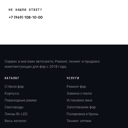
Написать в мессенджер
НЕ НАШЛИ ОТВЕТ?
+7 (969) 108-10-00
Сервис и магазин автосвета. Ремонт, тюнинг и продажа
комплектующих для фар с 2018 года.
КАТАЛОГ
УСЛУГИ
Стёкла фар
Ремонт фар
Корпуса
Замена стекла
Переходные рамки
Установка линз
Световоды
Запотевание фар
Линзы Bi-LED
Полировка и бронь
Весь каталог
Тюнинг оптики