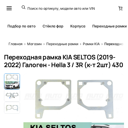
Подбор по авто
Стёкла фар
Корпуса
Переходные рамки
Главная
›
Магазин
›
Переходные рамки
›
Рамки KIA
›
Переходная ра
Переходная рамка KIA SELTOS (2019-
2022) Галоген - Hella 3 / 3R (к-т 2шт) 430