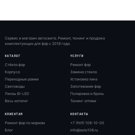
Сервис и магазин автосвета. Ремонт, тюнинг и продажа
комплектующих для фар с 2018 года.
КАТАЛОГ
УСЛУГИ
Стёкла фар
Ремонт фар
Корпуса
Замена стекла
Переходные рамки
Установка линз
Световоды
Запотевание фар
Линзы Bi-LED
Полировка и бронь
Весь каталог
Тюнинг оптики
КЛИЕНТАМ
КОНТАКТЫ
Ремонт фар по маркам
+7 (969) 108-10-00
Блог
info@auto108.ru