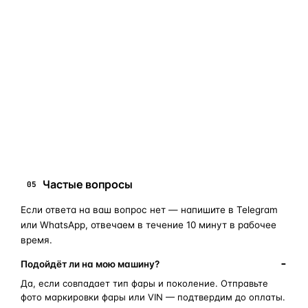
Если сомневаетесь в совместимости —
не покупайте
«наугад»
: пришлите фото фары, маркировки или VIN, и
мы подскажем правильный артикул. Подбор бесплатный,
занимает 10–15 минут.
запчасти для фар
ПОИСКОВЫЕ ЗАПРОСЫ
замена стекла фары
корпус фары
ремонт фары
полиуретановый герметик
оригинальная оптика
Частые вопросы
05
Если ответа на ваш вопрос нет — напишите в Telegram
или WhatsApp, отвечаем в течение 10 минут в рабочее
время.
Подойдёт ли на мою машину?
Да, если совпадает тип фары и поколение. Отправьте
фото маркировки фары или VIN — подтвердим до оплаты.