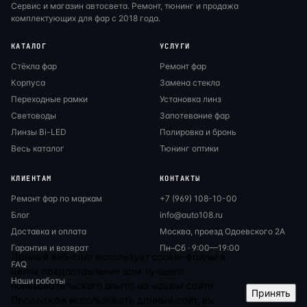
Сервис и магазин автосвета. Ремонт, тюнинг и продажа
комплектующих для фар с 2018 года.
КАТАЛОГ
УСЛУГИ
Стёкла фар
Ремонт фар
Корпуса
Замена стекла
Переходные рамки
Установка линз
Световоды
Запотевание фар
Линзы Bi-LED
Полировка и бронь
Весь каталог
Тюнинг оптики
КЛИЕНТАМ
КОНТАКТЫ
Ремонт фар по маркам
+7 (969) 108-10-00
Блог
info@auto108.ru
Доставка и оплата
Москва, проезд Одоевского 2А
Гарантия и возврат
Пн–Сб · 9:00—19:00
Данный веб-сайт использует cookie-файлы в
FAQ
целях предоставления вам лучшего
Наши работы
пользовательского опыта на нашем сайте.
Принять
Продолжая использовать данный сайт, вы