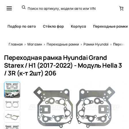
Подбор по авто
Стёкла фар
Корпуса
Переходные рамки
Главная
›
Магазин
›
Переходные рамки
›
Рамки Hyundai
›
Переходн
Переходная рамка Hyundai Grand
Starex / H1 (2017-2022) - Модуль Hella 3
/ 3R (к-т 2шт) 206