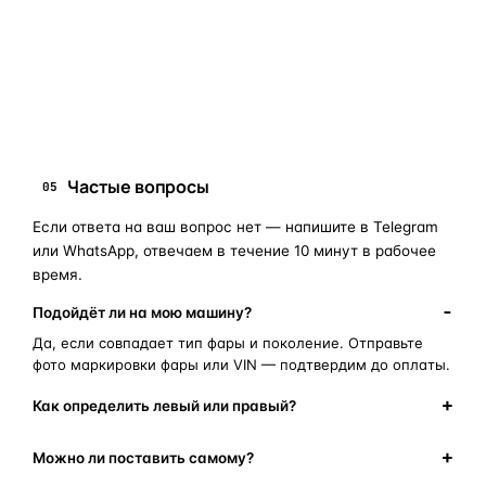
запчасти для фар
ПОИСКОВЫЕ ЗАПРОСЫ
замена стекла фары
корпус фары
ремонт фары
полиуретановый герметик
оригинальная оптика
Частые вопросы
05
Если ответа на ваш вопрос нет — напишите в Telegram
или WhatsApp, отвечаем в течение 10 минут в рабочее
время.
Подойдёт ли на мою машину?
Да, если совпадает тип фары и поколение. Отправьте
фото маркировки фары или VIN — подтвердим до оплаты.
Как определить левый или правый?
Можно ли поставить самому?