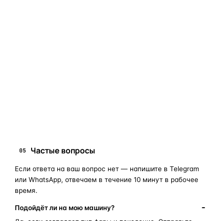
Если сомневаетесь в совместимости —
не покупайте
«наугад»
: пришлите фото фары, маркировки или VIN, и
мы подскажем правильный артикул. Подбор бесплатный,
занимает 10–15 минут.
запчасти для фар
ПОИСКОВЫЕ ЗАПРОСЫ
замена стекла фары
корпус фары
ремонт фары
полиуретановый герметик
оригинальная оптика
Частые вопросы
05
Если ответа на ваш вопрос нет — напишите в Telegram
или WhatsApp, отвечаем в течение 10 минут в рабочее
время.
Подойдёт ли на мою машину?