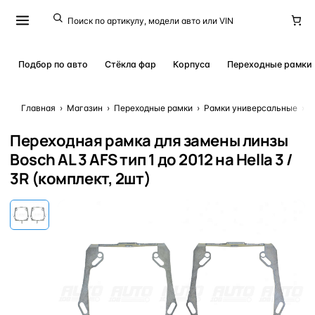
Подбор по авто
Стёкла фар
Корпуса
Переходные рамки
Главная
›
Магазин
›
Переходные рамки
›
Рамки универсальные
›
П
Переходная рамка для замены линзы
Bosch AL 3 AFS тип 1 до 2012 на Hella 3 /
3R (комплект, 2шт)