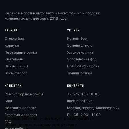
Сервис и магазин автосвета. Ремонт, тюнинг и продажа
комплектующих для фар с 2018 года.
КАТАЛОГ
УСЛУГИ
Стёкла фар
Ремонт фар
Корпуса
Замена стекла
Переходные рамки
Установка линз
Световоды
Запотевание фар
Линзы Bi-LED
Полировка и бронь
Весь каталог
Тюнинг оптики
КЛИЕНТАМ
КОНТАКТЫ
Ремонт фар по маркам
+7 (969) 108-10-00
Блог
info@auto108.ru
Доставка и оплата
Москва, проезд Одоевского 2А
Гарантия и возврат
Пн–Сб · 9:00—19:00
Данный веб-сайт использует cookie-файлы в
FAQ
целях предоставления вам лучшего
Наши работы