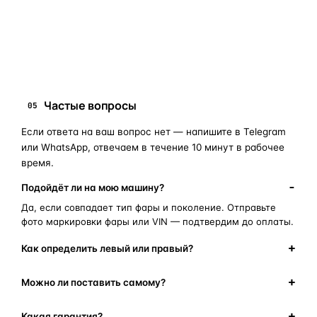
запчасти для фар
ПОИСКОВЫЕ ЗАПРОСЫ
замена стекла фары
корпус фары
ремонт фары
полиуретановый герметик
оригинальная оптика
Частые вопросы
05
Если ответа на ваш вопрос нет — напишите в Telegram
или WhatsApp, отвечаем в течение 10 минут в рабочее
время.
Подойдёт ли на мою машину?
Да, если совпадает тип фары и поколение. Отправьте
фото маркировки фары или VIN — подтвердим до оплаты.
Как определить левый или правый?
Можно ли поставить самому?
Какая гарантия?