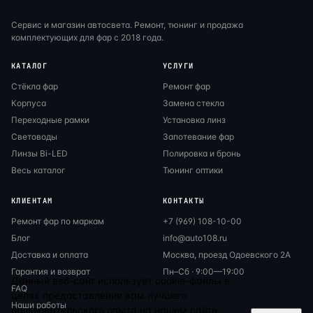
Сервис и магазин автосвета. Ремонт, тюнинг и продажа
комплектующих для фар с 2018 года.
КАТАЛОГ
УСЛУГИ
Стёкла фар
Ремонт фар
Корпуса
Замена стекла
Переходные рамки
Установка линз
Световоды
Запотевание фар
Линзы Bi-LED
Полировка и бронь
Весь каталог
Тюнинг оптики
КЛИЕНТАМ
КОНТАКТЫ
Ремонт фар по маркам
+7 (969) 108-10-00
Блог
info@auto108.ru
Доставка и оплата
Москва, проезд Одоевского 2А
Гарантия и возврат
Пн–Сб · 9:00—19:00
Данный веб-сайт использует cookie-файлы в
FAQ
целях предоставления вам лучшего
Наши работы
пользовательского опыта на нашем сайте.