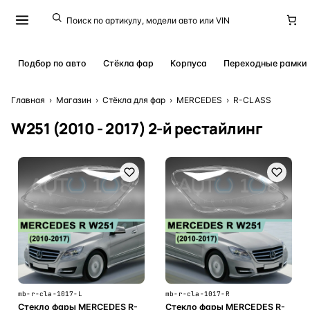
Подбор по авто
Стёкла фар
Корпуса
Переходные рамки
Главная
›
Магазин
›
Стёкла для фар
›
MERCEDES
›
R-CLASS
W251 (2010 - 2017) 2-й рестайлинг
mb-r-cla-1017-L
mb-r-cla-1017-R
Стекло фары MERCEDES R-
Стекло фары MERCEDES R-