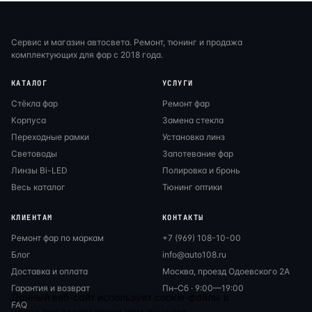
Сервис и магазин автосвета. Ремонт, тюнинг и продажа
комплектующих для фар с 2018 года.
КАТАЛОГ
УСЛУГИ
Стёкла фар
Ремонт фар
Корпуса
Замена стекла
Переходные рамки
Установка линз
Световоды
Запотевание фар
Линзы Bi-LED
Полировка и бронь
Весь каталог
Тюнинг оптики
КЛИЕНТАМ
КОНТАКТЫ
Ремонт фар по маркам
+7 (969) 108-10-00
Блог
info@auto108.ru
Доставка и оплата
Москва, проезд Одоевского 2А
Гарантия и возврат
Пн–Сб · 9:00—19:00
Данный веб-сайт использует cookie-файлы в
FAQ
целях предоставления вам лучшего