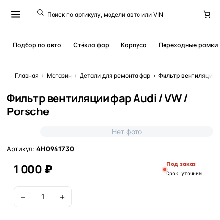
Подбор по авто
Стёкла фар
Корпуса
Переходные рамки
Главная
›
Магазин
›
Детали для ремонта фар
›
Фильтр вентиляции ф
Фильтр вентиляции фар Audi / VW /
Porsche
Нет фото
Артикул:
4H0941730
Под заказ
1 000 ₽
Срок уточним
−
+
В корзину