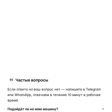
составе.
Если сомневаетесь в совместимости —
не покупайте
«наугад»
: пришлите фото фары, маркировки или VIN, и
мы подскажем правильный артикул. Подбор бесплатный,
занимает 10–15 минут.
запчасти для фар
ПОИСКОВЫЕ ЗАПРОСЫ
замена стекла фары
корпус фары
ремонт фары
полиуретановый герметик
оригинальная оптика
Частые вопросы
05
Если ответа на ваш вопрос нет — напишите в Telegram
или WhatsApp, отвечаем в течение 10 минут в рабочее
время.
Подойдёт ли на мою машину?