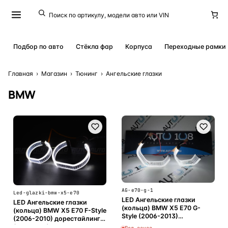
Подбор по авто
Стёкла фар
Корпуса
Переходные рамки
Главная
›
Магазин
›
Тюнинг
›
Ангельские глазки
BMW
AG-e70-g-1
Led-glazki-bmw-x5-e70
LED Ангельские глазки
LED Ангельские глазки
(кольца) BMW X5 E70 G-
(кольца) BMW X5 E70 F-Style
Style (2006-2013)
(2006-2010) дорестайлинг
(комплект)
(комплект)