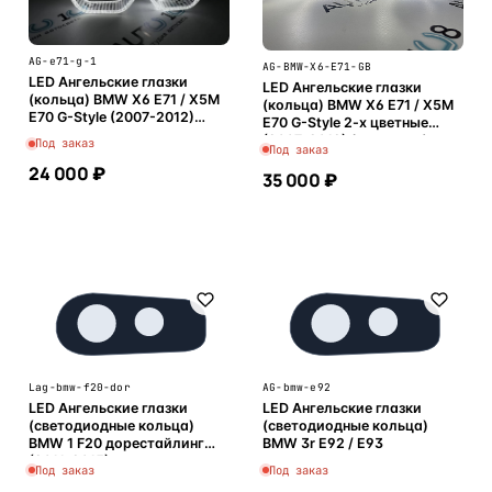
AG-e71-g-1
AG-BMW-X6-E71-GB
LED Ангельские глазки
LED Ангельские глазки
(кольца) BMW X6 E71 / X5M
(кольца) BMW X6 E71 / X5M
E70 G-Style (2007-2012)
E70 G-Style 2-х цветные
(комплект)
(2007-2012) (комплект)
Под заказ
Под заказ
24 000 ₽
35 000 ₽
В корзину
В корзину
Lag-bmw-f20-dor
AG-bmw-e92
LED Ангельские глазки
LED Ангельские глазки
(светодиодные кольца)
(светодиодные кольца)
BMW 1 F20 дорестайлинг
BMW 3r E92 / E93
(2011-2015) галоген
Под заказ
Под заказ