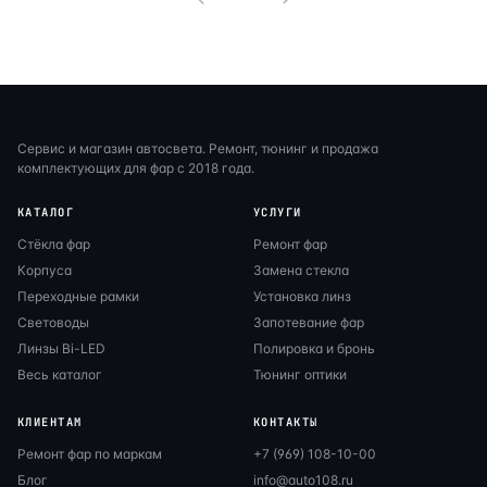
Сервис и магазин автосвета. Ремонт, тюнинг и продажа
комплектующих для фар с 2018 года.
КАТАЛОГ
УСЛУГИ
Стёкла фар
Ремонт фар
Корпуса
Замена стекла
Переходные рамки
Установка линз
Световоды
Запотевание фар
Линзы Bi-LED
Полировка и бронь
Весь каталог
Тюнинг оптики
КЛИЕНТАМ
КОНТАКТЫ
Ремонт фар по маркам
+7 (969) 108-10-00
Блог
info@auto108.ru