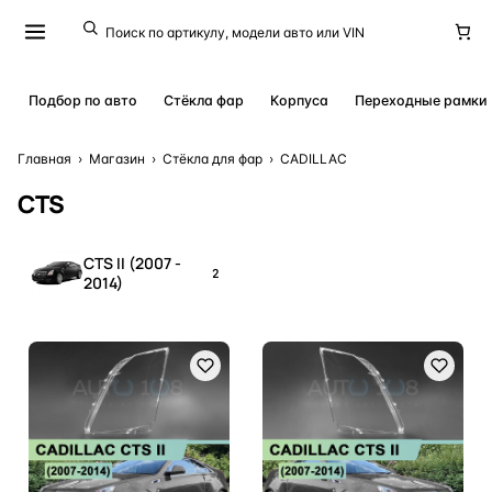
Подбор по авто
Стёкла фар
Корпуса
Переходные рамки
Главная
›
Магазин
›
Стёкла для фар
›
CADILLAC
CTS
CTS II (2007 -
2
2014)