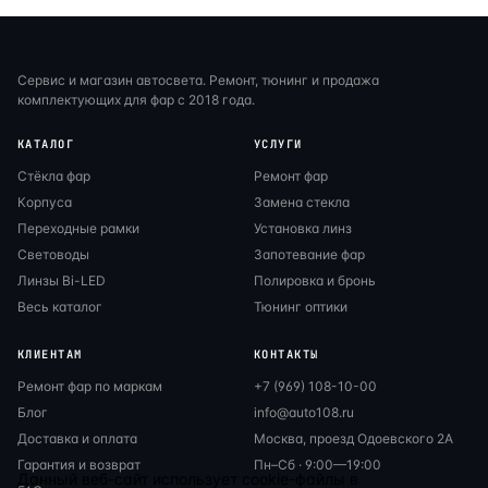
Сервис и магазин автосвета. Ремонт, тюнинг и продажа
комплектующих для фар с 2018 года.
КАТАЛОГ
УСЛУГИ
Стёкла фар
Ремонт фар
Корпуса
Замена стекла
Переходные рамки
Установка линз
Световоды
Запотевание фар
Линзы Bi-LED
Полировка и бронь
Весь каталог
Тюнинг оптики
КЛИЕНТАМ
КОНТАКТЫ
Ремонт фар по маркам
+7 (969) 108-10-00
Блог
info@auto108.ru
Доставка и оплата
Москва, проезд Одоевского 2А
Гарантия и возврат
Пн–Сб · 9:00—19:00
Данный веб-сайт использует cookie-файлы в