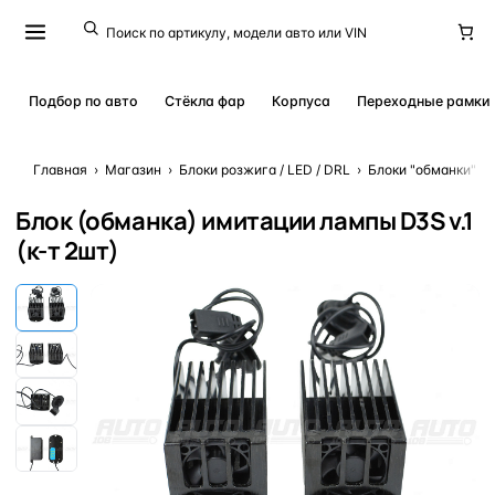
Подбор по авто
Стёкла фар
Корпуса
Переходные рамки
Главная
›
Магазин
›
Блоки розжига / LED / DRL
›
Блоки "обманки" / 
Блок (обманка) имитации лампы D3S v.1
(к-т 2шт)