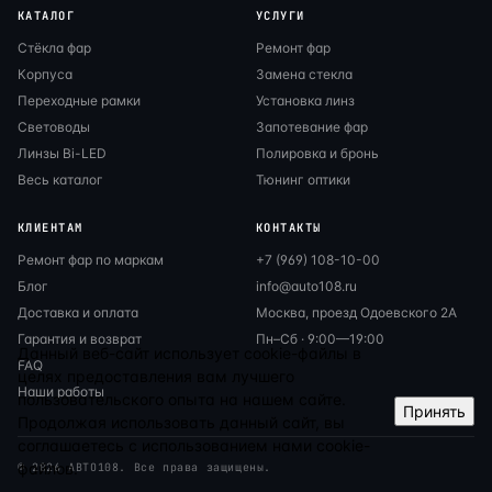
КАТАЛОГ
УСЛУГИ
Стёкла фар
Ремонт фар
Корпуса
Замена стекла
Переходные рамки
Установка линз
Световоды
Запотевание фар
Линзы Bi-LED
Полировка и бронь
Весь каталог
Тюнинг оптики
КЛИЕНТАМ
КОНТАКТЫ
Ремонт фар по маркам
+7 (969) 108-10-00
Блог
info@auto108.ru
Доставка и оплата
Москва, проезд Одоевского 2А
Гарантия и возврат
Пн–Сб · 9:00—19:00
Данный веб-сайт использует cookie-файлы в
FAQ
целях предоставления вам лучшего
Наши работы
пользовательского опыта на нашем сайте.
Принять
Продолжая использовать данный сайт, вы
соглашаетесь с использованием нами cookie-
файлов.
© 2026 АВТО108. Все права защищены.