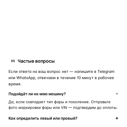
мы подскажем правильный артикул. Подбор бесплатный,
занимает 10–15 минут.
запчасти для фар
ПОИСКОВЫЕ ЗАПРОСЫ
замена стекла фары
корпус фары
ремонт фары
полиуретановый герметик
оригинальная оптика
Частые вопросы
05
Если ответа на ваш вопрос нет — напишите в Telegram
или WhatsApp, отвечаем в течение 10 минут в рабочее
время.
Подойдёт ли на мою машину?
Да, если совпадает тип фары и поколение. Отправьте
фото маркировки фары или VIN — подтвердим до оплаты.
Как определить левый или правый?