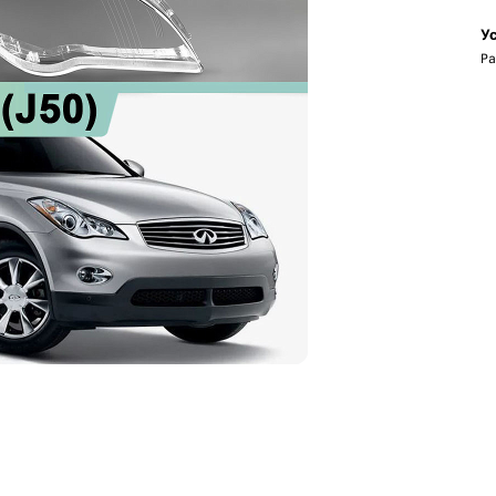
Ус
Ра