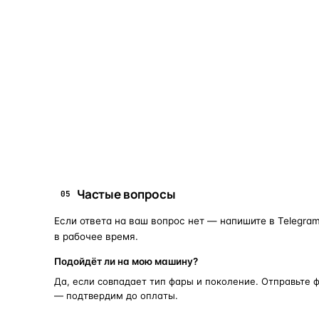
Коротко о том, почему такие запчасти меняют отдельн
Запчасти для фар — это отдельные элементы фары
(стекло, корпус, рамка, ДХО), которые можно
заменить вместо покупки фары в сборе. Если деталь
помутнела, треснула или вышла из строя — её можно
восстановить с сохранением родной оптики.
запчасти для фар
замена стекла 
ПОИСКОВЫЕ ЗАПРОСЫ
Частые вопросы
05
Если ответа на ваш вопрос нет — напишите в Telegram
в рабочее время.
Подойдёт ли на мою машину?
Да, если совпадает тип фары и поколение. Отправьте 
— подтвердим до оплаты.