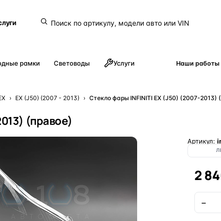
слуги
одные рамки
Световоды
Услуги
Наши работы
EX
›
EX (J50) (2007 - 2013)
›
Стекло фары INFINITI EX (J50) (2007-2013) 
2013) (правое)
Артикул:
i
Л
2 84
−