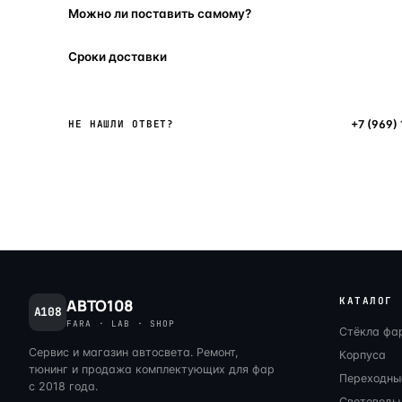
Можно ли поставить самому?
Сроки доставки
Написать в мессенджер
+7 (969)
НЕ НАШЛИ ОТВЕТ?
КАТАЛОГ
АВТО108
A108
FARA · LAB · SHOP
Стёкла фа
Сервис и магазин автосвета. Ремонт,
Корпуса
тюнинг и продажа комплектующих для фар
Переходны
с 2018 года.
Световоды