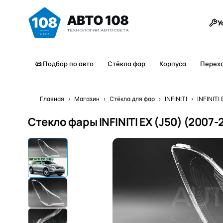
Товары
У
Подбор по авто
Стёкла фар
Корпуса
Перех
Главная
›
Магазин
›
Стёкла для фар
›
INFINITI
›
INFINITI 
Стекло фары INFINITI EX (J50) (2007-