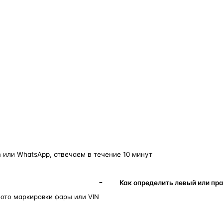
о — без покупки фары в сборе.
Замена детали обходится в
5–10 раз дешевле
новой фары в сборе и сохраняет родной блок
управления, штатные разъёмы и заводскую
светотехнику. Главное — вскрыть фару аккуратно
и собрать на правильном составе.
фары
корпус фары
ремонт фары
полиуретановый герметик
ориг
 или WhatsApp, отвечаем в течение 10 минут
Как определить левый или пр
фото маркировки фары или VIN