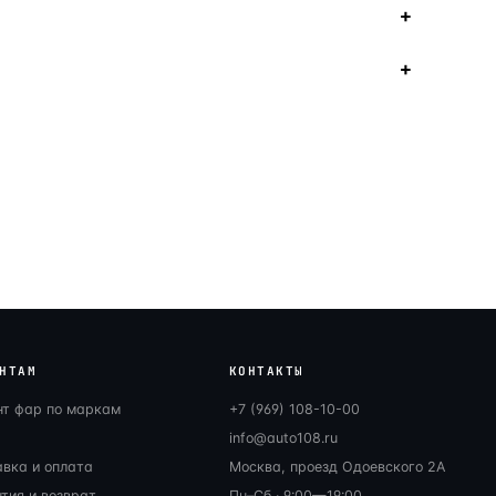
НТАМ
КОНТАКТЫ
нт фар по маркам
+7 (969) 108-10-00
info@auto108.ru
авка и оплата
Москва, проезд Одоевского 2А
тия и возврат
Пн–Сб · 9:00—19:00