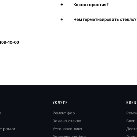
Какая гарантия?
Чем герметизировать стекло?
 108-10-00
УСЛУГИ
КЛИЕ
р
Ремонт фар
Ремо
Замена стекла
Блог
е рамки
Установка линз
Дост
Запотевание фар
Гаран