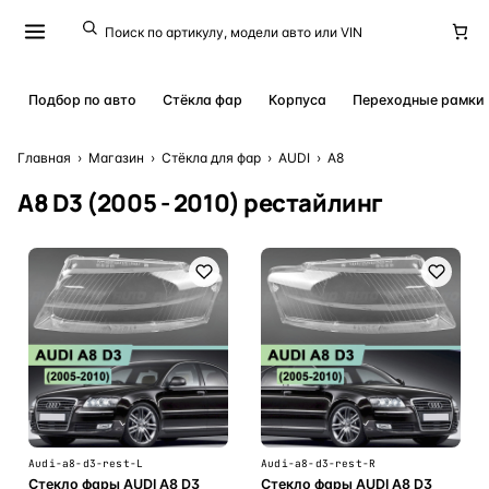
Подбор по авто
Стёкла фар
Корпуса
Переходные рамки
Главная
›
Магазин
›
Стёкла для фар
›
AUDI
›
A8
A8 D3 (2005 - 2010) рестайлинг
Audi-a8-d3-rest-L
Audi-a8-d3-rest-R
Стекло фары AUDI A8 D3
Стекло фары AUDI A8 D3