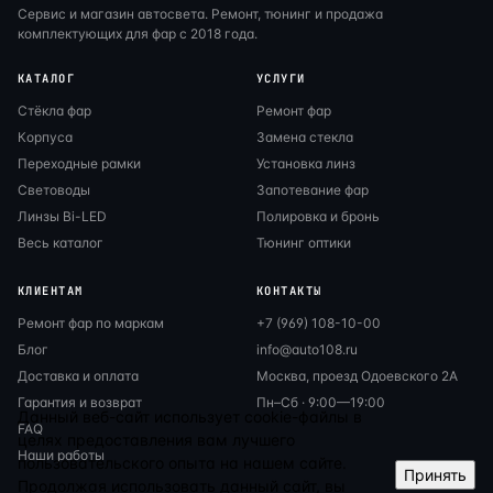
Сервис и магазин автосвета. Ремонт, тюнинг и продажа
комплектующих для фар с 2018 года.
КАТАЛОГ
УСЛУГИ
Стёкла фар
Ремонт фар
Корпуса
Замена стекла
Переходные рамки
Установка линз
Световоды
Запотевание фар
Линзы Bi-LED
Полировка и бронь
Весь каталог
Тюнинг оптики
КЛИЕНТАМ
КОНТАКТЫ
Ремонт фар по маркам
+7 (969) 108-10-00
Блог
info@auto108.ru
Доставка и оплата
Москва, проезд Одоевского 2А
Гарантия и возврат
Пн–Сб · 9:00—19:00
Данный веб-сайт использует cookie-файлы в
FAQ
целях предоставления вам лучшего
Наши работы
пользовательского опыта на нашем сайте.
Принять
Продолжая использовать данный сайт, вы