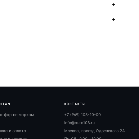
НТАМ
КОНТАКТЫ
нт фар по маркам
+7 (969) 108-10-00
info@auto108.ru
авка и оплата
Москва, проезд Одоевского 2А
тия и возврат
Пн–Сб · 9:00—19:00