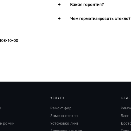
Какая гарантия?
Чем герметизировать стекло?
 108-10-00
УСЛУГИ
КЛИЕ
р
Ремонт фар
Ремо
Замена стекла
Блог
е рамки
Установка линз
Дост
Запотевание фар
Гаран