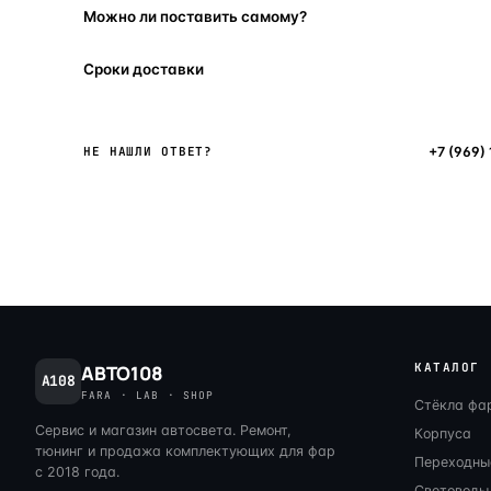
Можно ли поставить самому?
Сроки доставки
Написать в мессенджер
+7 (969)
НЕ НАШЛИ ОТВЕТ?
КАТАЛОГ
АВТО108
A108
FARA · LAB · SHOP
Стёкла фа
Сервис и магазин автосвета. Ремонт,
Корпуса
тюнинг и продажа комплектующих для фар
Переходны
с 2018 года.
Световоды