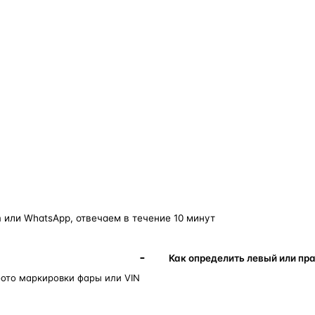
о — без покупки фары в сборе.
Замена детали обходится в
5–10 раз дешевле
новой фары в сборе и сохраняет родной блок
управления, штатные разъёмы и заводскую
светотехнику. Главное — вскрыть фару аккуратно
и собрать на правильном составе.
фары
корпус фары
ремонт фары
полиуретановый герметик
ориг
 или WhatsApp, отвечаем в течение 10 минут
Как определить левый или пр
фото маркировки фары или VIN