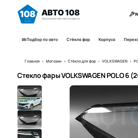
Товары
У
Подбор по авто
Стёкла фар
Корпуса
Перех
Главная
›
Магазин
›
Стёкла для фар
›
VOLKSWAGEN
›
P
Стекло фары VOLKSWAGEN POLO 6 (2