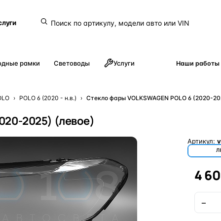
слуги
одные рамки
Световоды
Услуги
Наши работы
OLO
›
POLO 6 (2020 - н.в.)
›
Стекло фары VOLKSWAGEN POLO 6 (2020-202
020-2025) (левое)
Артикул:
v
Л
4 60
−