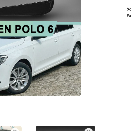
Ус
Ра