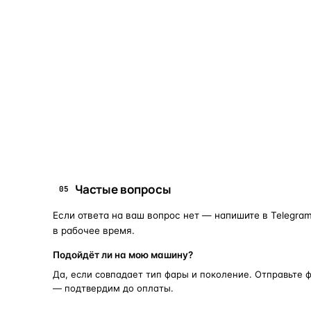
Коротко о том, почему такие запчасти меняют отдельн
Запчасти для фар — это отдельные элементы фары
(стекло, корпус, рамка, ДХО), которые можно
заменить вместо покупки фары в сборе. Если деталь
помутнела, треснула или вышла из строя — её можно
восстановить с сохранением родной оптики.
запчасти для фар
замена стекла 
ПОИСКОВЫЕ ЗАПРОСЫ
Частые вопросы
05
Если ответа на ваш вопрос нет — напишите в Telegram
в рабочее время.
Подойдёт ли на мою машину?
Да, если совпадает тип фары и поколение. Отправьте 
— подтвердим до оплаты.