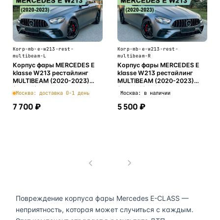
Korp-mb-e-w213-rest-
Korp-mb-e-w213-rest-
multibeam-L
multibeam-R
Корпус фары MERCEDES E
Корпус фары MERCEDES E
klasse W213 рестайлинг
klasse W213 рестайлинг
MULTIBEAM (2020-2023)
MULTIBEAM (2020-2023)
(левый)
(правый)
Москва: доставка 0-1 день
Москва: в наличии
7 700 ₽
5 500 ₽
В корзину
В корзину
1
Повреждение корпуса фары Mercedes E-CLASS —
неприятность, которая может случиться с каждым.