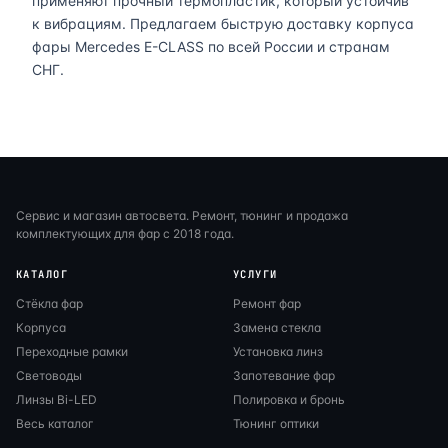
применяют прочный термопластик, который устойчив
к вибрациям. Предлагаем быструю доставку корпуса
фары Mercedes E-CLASS по всей России и странам
СНГ.
Сервис и магазин автосвета. Ремонт, тюнинг и продажа
комплектующих для фар с 2018 года.
КАТАЛОГ
УСЛУГИ
Стёкла фар
Ремонт фар
Корпуса
Замена стекла
Переходные рамки
Установка линз
Световоды
Запотевание фар
Линзы Bi-LED
Полировка и бронь
Весь каталог
Тюнинг оптики