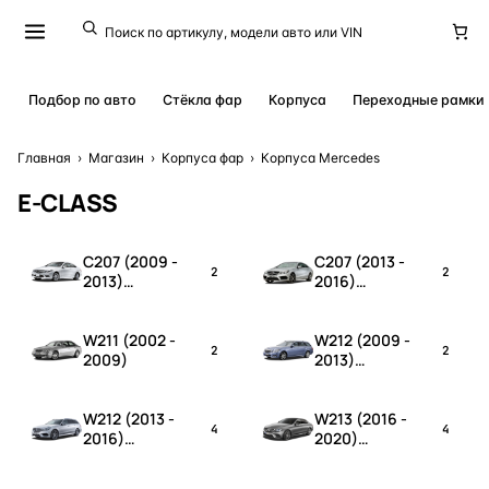
Подбор по авто
Стёкла фар
Корпуса
Переходные рамки
Главная
›
Магазин
›
Корпуса фар
›
Корпуса Mercedes
E-CLASS
C207 (2009 -
C207 (2013 -
2
2
2013)
2016)
дорестайлинг
рестайлинг
W211 (2002 -
W212 (2009 -
2
2
2009)
2013)
дорестайлинг
W212 (2013 -
W213 (2016 -
4
4
2016)
2020)
рестайлинг
дорестайлинг