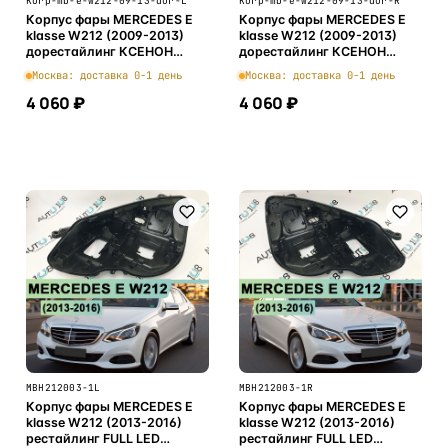
Korp-mb-e-w212-09-13-dor-L
Korp-mb-e-w212-09-13-dor-R
Корпус фары MERCEDES E
Корпус фары MERCEDES E
klasse W212 (2009-2013)
klasse W212 (2009-2013)
дорестайлинг КСЕНОН
дорестайлинг КСЕНОН
(левый)
(правый)
Москва: доставка 0-1 день
Москва: доставка 0-1 день
4 060 ₽
4 060 ₽
В корзину
В корзину
MBH212003-1L
MBH212003-1R
Корпус фары MERCEDES E
Корпус фары MERCEDES E
klasse W212 (2013-2016)
klasse W212 (2013-2016)
рестайлинг FULL LED
рестайлинг FULL LED