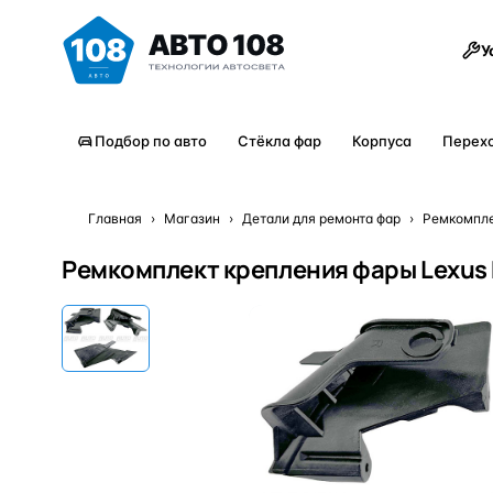
Товары
У
Подбор по авто
Стёкла фар
Корпуса
Перех
Главная
›
Магазин
›
Детали для ремонта фар
›
Ремкомпле
Ремкомплект крепления фары Lexus E