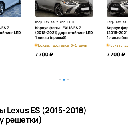
-L
Korp-lex-es-7-dor-1l-R
Korp-lex-es
 ES 7
Корпус фары LEXUS ES 7
Корпус фар
тайлинг LED
(2018-2021) дорестайлинг LED
(2018-2021
1 линза (правый)
1 линза (л
Москва: доставка 0-1 день
Москва: д
7 700 ₽
7 700 ₽
ну
В корзину
 Lexus ES (2015-2018)
 у решетки)