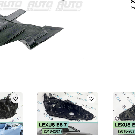
Ус
Ра