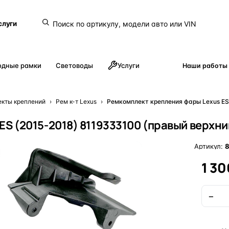
слуги
одные рамки
Световоды
Услуги
Наши работы
кты креплений
›
Рем к-т Lexus
›
Ремкомплект крепления фары Lexus ES
S (2015-2018) 8119333100 (правый верхни
Артикул:
8
1 30
−