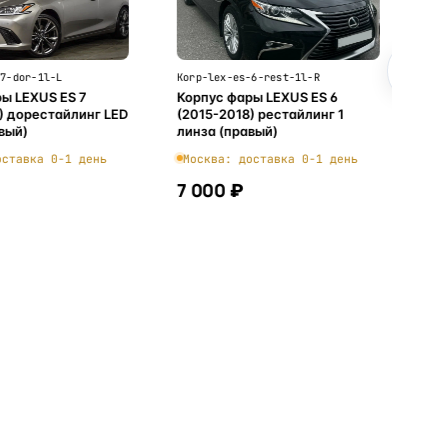
-7-dor-1l-L
Korp-lex-es-6-rest-1l-R
ы LEXUS ES 7
Корпус фары LEXUS ES 6
) дорестайлинг LED
(2015-2018) рестайлинг 1
евый)
линза (правый)
оставка 0-1 день
Москва: доставка 0-1 день
7 000 ₽
В корзину
В корзину