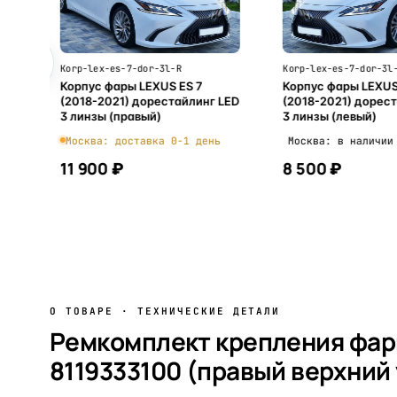
Korp-lex-es-7-dor-3l-R
Korp-lex-es-7-dor-3l
S
Корпус фары LEXUS ES 7
Корпус фары LEXUS
(2018-2021) дорестайлинг LED
(2018-2021) дорес
(к-
3 линзы (правый)
3 линзы (левый)
Москва: доставка 0-1 день
Москва: в наличии
11 900 ₽
8 500 ₽
В корзину
В корзи
О ТОВАРЕ · ТЕХНИЧЕСКИЕ ДЕТАЛИ
Ремкомплект крепления фары
8119333100 (правый верхний