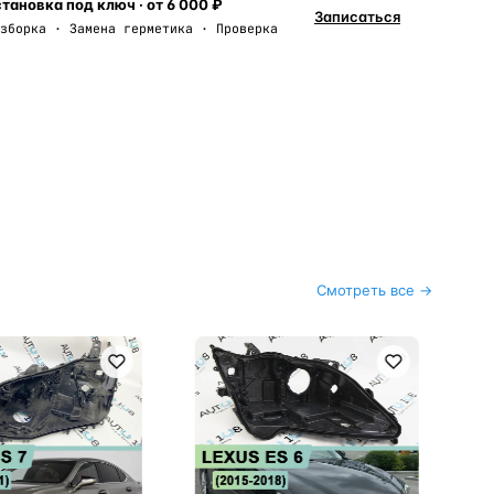
тановка под ключ · от 6 000 ₽
Записаться
зборка · Замена герметика · Проверка
Смотреть все →
Kor
Ко
(2
ли
Мо
7 