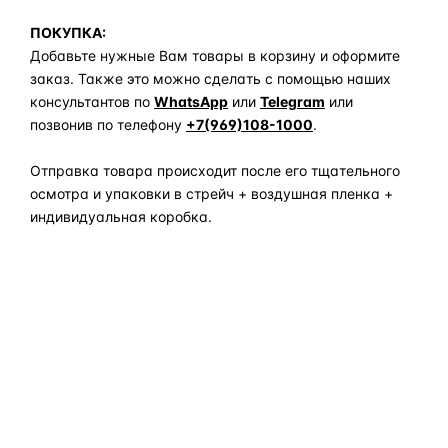
ПОКУПКА:
Добавьте нужные Вам товары в корзину и оформите
заказ. Также это можно сделать с помощью наших
консультантов по
WhatsApp
или
Telegram
или
позвонив по телефону
+7(969)108-1000
.
Отправка товара происходит после его тщательного
осмотра и упаковки в стрейч + воздушная пленка +
индивидуальная коробка.
Задать вопрос по товару в мессенджер
ОБЪЯСНЯЕМ ПРОСТЫМ ЯЗЫКОМ
04
Что это и зачем
Коротко о том, почему такие запчасти меняют отдельно
— без покупки фары в сборе.