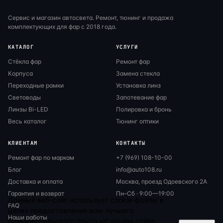
Сервис и магазин автосвета. Ремонт, тюнинг и продажа
комплектующих для фар с 2018 года.
КАТАЛОГ
УСЛУГИ
Стёкла фар
Ремонт фар
Корпуса
Замена стекла
Переходные рамки
Установка линз
Световоды
Запотевание фар
Линзы Bi-LED
Полировка и бронь
Весь каталог
Тюнинг оптики
КЛИЕНТАМ
КОНТАКТЫ
Ремонт фар по маркам
+7 (969) 108-10-00
Блог
info@auto108.ru
Доставка и оплата
Москва, проезд Одоевского 2А
Гарантия и возврат
Пн–Сб · 9:00—19:00
Данный веб-сайт использует cookie-файлы в
FAQ
целях предоставления вам лучшего
Наши работы
пользовательского опыта на нашем сайте.