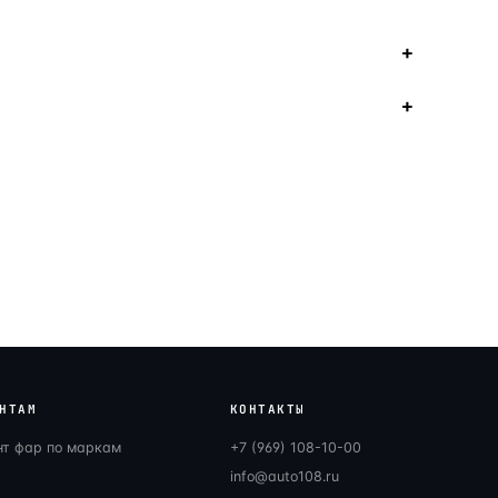
НТАМ
КОНТАКТЫ
нт фар по маркам
+7 (969) 108-10-00
info@auto108.ru