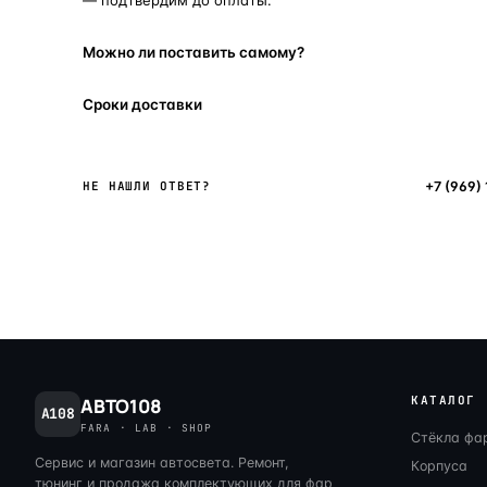
Можно ли поставить самому?
Сроки доставки
Написать в мессенджер
+7 (969)
НЕ НАШЛИ ОТВЕТ?
КАТАЛОГ
АВТО108
A108
FARA · LAB · SHOP
Стёкла фа
Сервис и магазин автосвета. Ремонт,
Корпуса
тюнинг и продажа комплектующих для фар