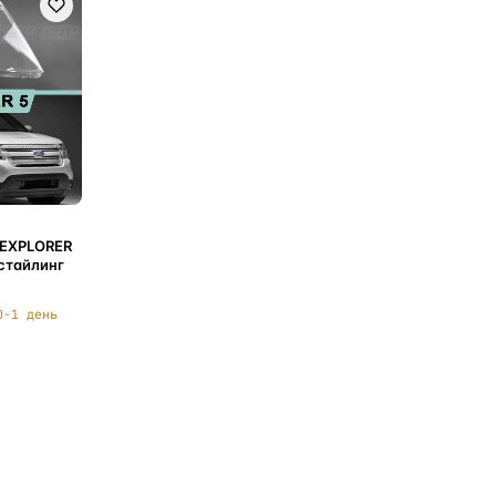
 EXPLORER
естайлинг
0-1 день
ну