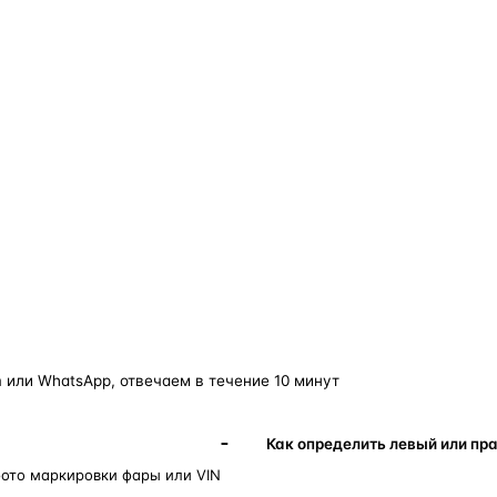
о — без покупки фары в сборе.
Замена детали обходится в
5–10 раз дешевле
новой фары в сборе и сохраняет родной блок
управления, штатные разъёмы и заводскую
светотехнику. Главное — вскрыть фару аккуратно
и собрать на правильном составе.
фары
корпус фары
ремонт фары
полиуретановый герметик
ориг
 или WhatsApp, отвечаем в течение 10 минут
Как определить левый или пр
фото маркировки фары или VIN