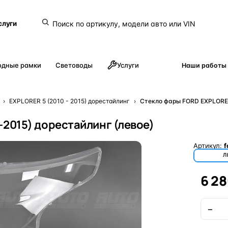
слуги
одные рамки
Световоды
Услуги
Наши работы
›
EXPLORER 5 (2010 - 2015) дорестайлинг
›
Стекло фары FORD EXPLORER
-2015) дорестайлинг (левое)
Артикул:
f
Л
6 28
−