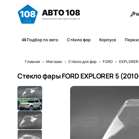
Товары
У
Подбор по авто
Стёкла фар
Корпуса
Перех
Главная
›
Магазин
›
Стёкла для фар
›
FORD
›
EXPLORER
Стекло фары FORD EXPLORER 5 (2010