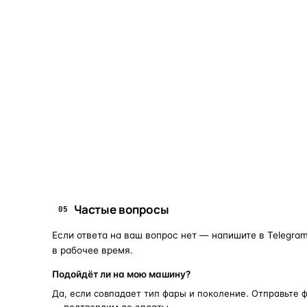
Что это и зачем
Коротко о том, почему такие запчасти меняют отдельн
Запчасти для фар — это отдельные элементы фары
(стекло, корпус, рамка, ДХО), которые можно
заменить вместо покупки фары в сборе. Если деталь
помутнела, треснула или вышла из строя — её можно
восстановить с сохранением родной оптики.
запчасти для фар
замена стекла 
ПОИСКОВЫЕ ЗАПРОСЫ
Частые вопросы
05
Если ответа на ваш вопрос нет — напишите в Telegram
в рабочее время.
Подойдёт ли на мою машину?
Да, если совпадает тип фары и поколение. Отправьте 
— подтвердим до оплаты.