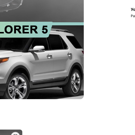
Ус
Ра