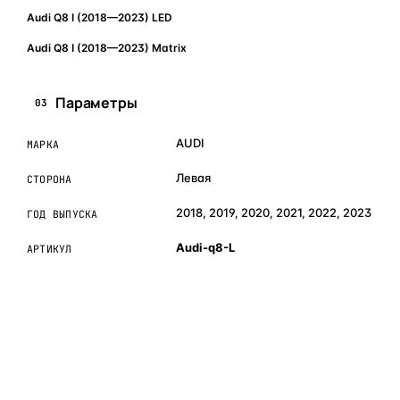
Audi Q8 I (2018—2023) LED
Audi Q8 I (2018—2023) Matrix
Параметры
03
AUDI
МАРКА
Левая
СТОРОНА
2018, 2019, 2020, 2021, 2022, 2023
ГОД ВЫПУСКА
Audi-q8-L
АРТИКУЛ
ОБЪЯСНЯЕМ ПРОСТЫМ ЯЗЫКОМ
04
Что это и зачем
Коротко о том, почему такие запчасти меняют отдельно
— без покупки фары в сборе.