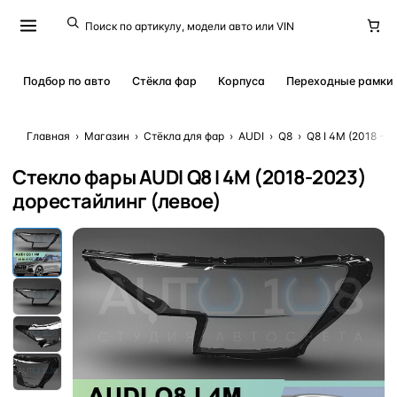
Подбор по авто
Стёкла фар
Корпуса
Переходные рамки
Главная
›
Магазин
›
Стёкла для фар
›
AUDI
›
Q8
›
Q8 I 4M (2018 - 
Стекло фары AUDI Q8 I 4M (2018-2023)
дорестайлинг (левое)