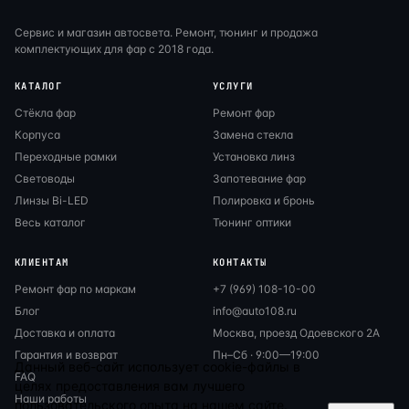
Сервис и магазин автосвета. Ремонт, тюнинг и продажа
комплектующих для фар с 2018 года.
КАТАЛОГ
УСЛУГИ
Стёкла фар
Ремонт фар
Корпуса
Замена стекла
Переходные рамки
Установка линз
Световоды
Запотевание фар
Линзы Bi-LED
Полировка и бронь
Весь каталог
Тюнинг оптики
КЛИЕНТАМ
КОНТАКТЫ
Ремонт фар по маркам
+7 (969) 108-10-00
Блог
info@auto108.ru
Доставка и оплата
Москва, проезд Одоевского 2А
Гарантия и возврат
Пн–Сб · 9:00—19:00
Данный веб-сайт использует cookie-файлы в
FAQ
целях предоставления вам лучшего
Наши работы
пользовательского опыта на нашем сайте.