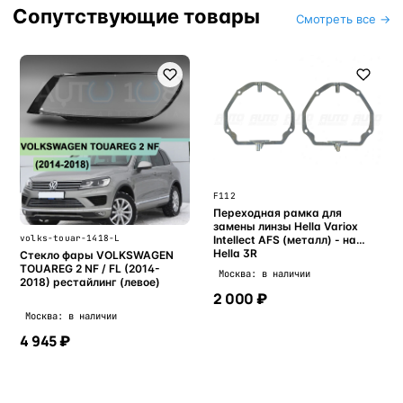
Сопутствующие товары
Смотреть все →
F112
Переходная рамка для
замены линзы Hella Variox
volks-touar-1418-L
Intellect AFS (металл) - на
Hella 3R
Стекло фары VOLKSWAGEN
TOUAREG 2 NF / FL (2014-
Москва: в наличии
2018) рестайлинг (левое)
2 000 ₽
Москва: в наличии
4 945 ₽
В корзину
В корзину