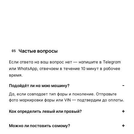
запчасти для фар
ПОИСКОВЫЕ ЗАПРОСЫ
замена стекла фары
корпус фары
ремонт фары
полиуретановый герметик
оригинальная оптика
Частые вопросы
05
Если ответа на ваш вопрос нет — напишите в Telegram
или WhatsApp, отвечаем в течение 10 минут в рабочее
время.
Подойдёт ли на мою машину?
Да, если совпадает тип фары и поколение. Отправьте
фото маркировки фары или VIN — подтвердим до оплаты.
Как определить левый или правый?
Можно ли поставить самому?