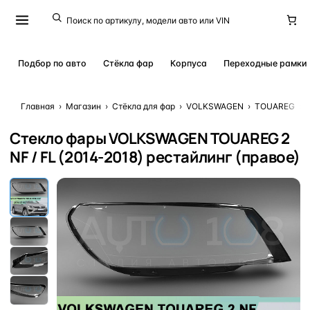
Подбор по авто
Стёкла фар
Корпуса
Переходные рамки
Главная
›
Магазин
›
Стёкла для фар
›
VOLKSWAGEN
›
TOUAREG
›
Стекло фары VOLKSWAGEN TOUAREG 2
NF / FL (2014-2018) рестайлинг (правое)