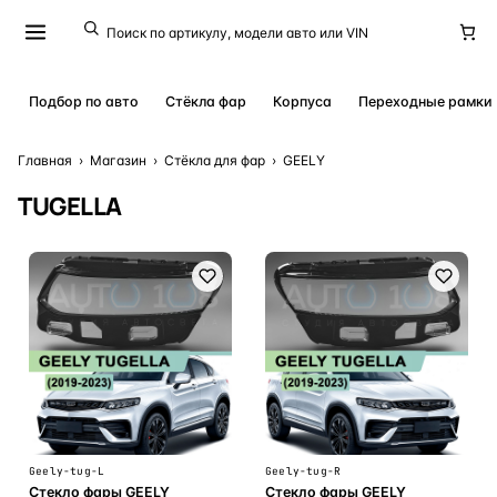
Подбор по авто
Стёкла фар
Корпуса
Переходные рамки
Главная
›
Магазин
›
Стёкла для фар
›
GEELY
TUGELLA
Geely-tug-L
Geely-tug-R
Стекло фары GEELY
Стекло фары GEELY