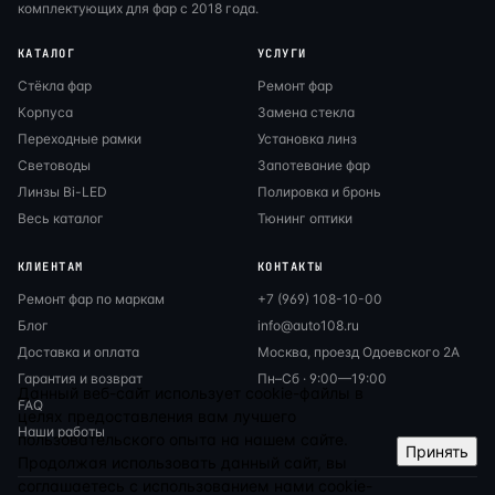
комплектующих для фар с 2018 года.
КАТАЛОГ
УСЛУГИ
Стёкла фар
Ремонт фар
Корпуса
Замена стекла
Переходные рамки
Установка линз
Световоды
Запотевание фар
Линзы Bi-LED
Полировка и бронь
Весь каталог
Тюнинг оптики
КЛИЕНТАМ
КОНТАКТЫ
Ремонт фар по маркам
+7 (969) 108-10-00
Блог
info@auto108.ru
Доставка и оплата
Москва, проезд Одоевского 2А
Гарантия и возврат
Пн–Сб · 9:00—19:00
Данный веб-сайт использует cookie-файлы в
FAQ
целях предоставления вам лучшего
Наши работы
пользовательского опыта на нашем сайте.
Принять
Продолжая использовать данный сайт, вы
соглашаетесь с использованием нами cookie-