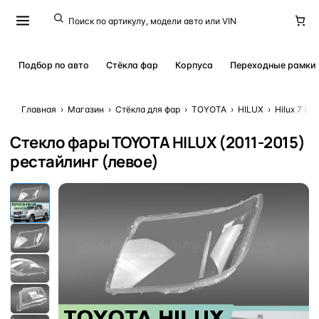
Подбор по авто
Стёкла фар
Корпуса
Переходные рамки
Главная
›
Магазин
›
Стёкла для фар
›
TOYOTA
›
HILUX
›
Hilux 7 (2
Стекло фары TOYOTA HILUX (2011-2015)
рестайлинг (левое)