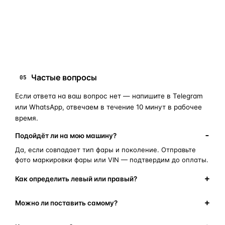
запчасти для фар
ПОИСКОВЫЕ ЗАПРОСЫ
замена стекла фары
корпус фары
ремонт фары
полиуретановый герметик
оригинальная оптика
Частые вопросы
05
Если ответа на ваш вопрос нет — напишите в Telegram
или WhatsApp, отвечаем в течение 10 минут в рабочее
время.
Подойдёт ли на мою машину?
Да, если совпадает тип фары и поколение. Отправьте
фото маркировки фары или VIN — подтвердим до оплаты.
Как определить левый или правый?
Можно ли поставить самому?