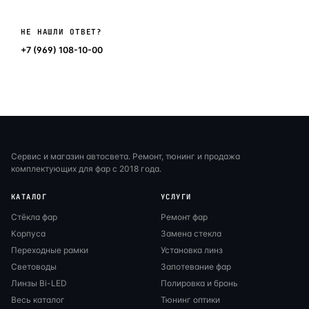
Написать в мессенджер
НЕ НАШЛИ ОТВЕТ?
+7 (969) 108-10-00
Сервис и магазин автосвета. Ремонт, тюнинг и продажа
комплектующих для фар с 2018 года.
КАТАЛОГ
УСЛУГИ
Стёкла фар
Ремонт фар
Корпуса
Замена стекла
Переходные рамки
Установка линз
Световоды
Запотевание фар
Линзы Bi-LED
Полировка и бронь
Весь каталог
Тюнинг оптики