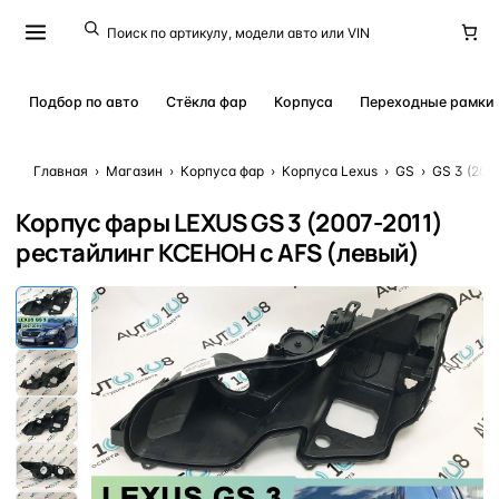
Подбор по авто
Стёкла фар
Корпуса
Переходные рамки
Главная
›
Магазин
›
Корпуса фар
›
Корпуса Lexus
›
GS
›
GS 3 (200
Корпус фары LEXUS GS 3 (2007-2011)
рестайлинг КСЕНОН с AFS (левый)