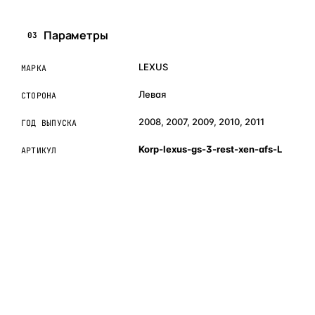
Параметры
03
LEXUS
МАРКА
Левая
СТОРОНА
2008, 2007, 2009, 2010, 2011
ГОД ВЫПУСКА
Korp-lexus-gs-3-rest-xen-afs-L
АРТИКУЛ
ОБЪЯСНЯЕМ ПРОСТЫМ ЯЗЫКОМ
04
Что это и зачем
Коротко о том, почему такие запчасти меняют отдельно
— без покупки фары в сборе.
Запчасти для фар — это отдельные элементы фары
(стекло, корпус, рамка, ДХО), которые можно заменить
вместо покупки фары в сборе. Если деталь помутнела,