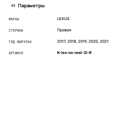
Параметры
03
LEXUS
МАРКА
Правая
СТОРОНА
2017, 2018, 2019, 2020, 2021
ГОД ВЫПУСКА
K-lex-nx-rest-3l-R
АРТИКУЛ
ОБЪЯСНЯЕМ ПРОСТЫМ ЯЗЫКОМ
04
Что это и зачем
Коротко о том, почему такие запчасти меняют отдельно
— без покупки фары в сборе.
Запчасти для фар — это отдельные элементы фары
(стекло, корпус, рамка, ДХО), которые можно заменить
вместо покупки фары в сборе. Если деталь помутнела,
треснула или вышла из строя — её можно восстановить