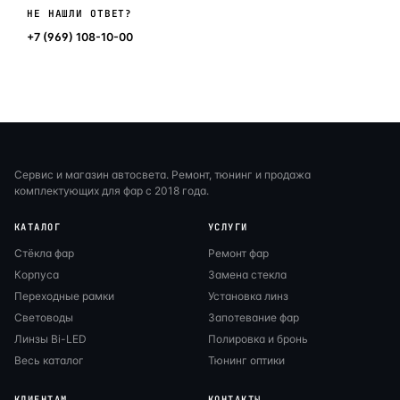
Написать в мессенджер
НЕ НАШЛИ ОТВЕТ?
+7 (969) 108-10-00
Сервис и магазин автосвета. Ремонт, тюнинг и продажа
комплектующих для фар с 2018 года.
КАТАЛОГ
УСЛУГИ
Стёкла фар
Ремонт фар
Корпуса
Замена стекла
Переходные рамки
Установка линз
Световоды
Запотевание фар
Линзы Bi-LED
Полировка и бронь
Весь каталог
Тюнинг оптики
КЛИЕНТАМ
КОНТАКТЫ