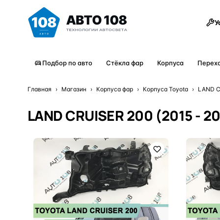
Товары
У
Подбор по авто
Стёкла фар
Корпуса
Перех
Главная
›
Магазин
›
Корпуса фар
›
Корпуса Toyota
›
LAND C
LAND CRUISER 200 (2015 - 20