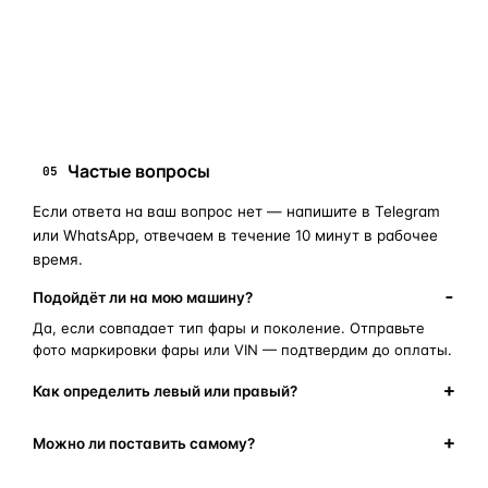
запчасти для фар
ПОИСКОВЫЕ ЗАПРОСЫ
замена стекла фары
корпус фары
ремонт фары
полиуретановый герметик
оригинальная оптика
Частые вопросы
05
Если ответа на ваш вопрос нет — напишите в Telegram
или WhatsApp, отвечаем в течение 10 минут в рабочее
время.
Подойдёт ли на мою машину?
Да, если совпадает тип фары и поколение. Отправьте
фото маркировки фары или VIN — подтвердим до оплаты.
Как определить левый или правый?
Можно ли поставить самому?