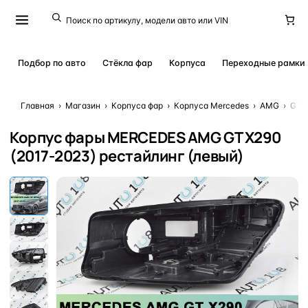
Подбор по авто
Стёкла фар
Корпуса
Переходные рамки
Главная
›
Магазин
›
Корпуса фар
›
Корпуса Mercedes
›
AMG
›
GT X
Корпус фары MERCEDES AMG GT X290
(2017-2023) рестайлинг (левый)