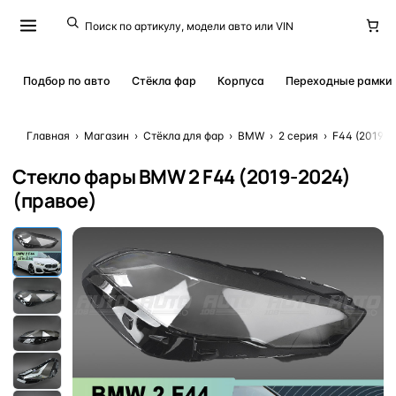
Подбор по авто
Стёкла фар
Корпуса
Переходные рамки
Главная
›
Магазин
›
Стёкла для фар
›
BMW
›
2 серия
›
F44 (2019 -
Стекло фары BMW 2 F44 (2019-2024)
(правое)