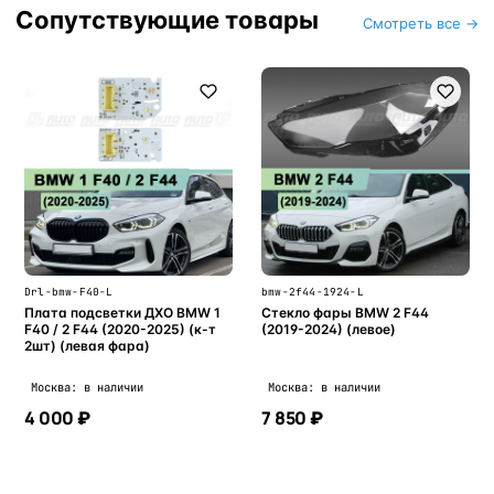
Сопутствующие товары
Смотреть все →
Drl-bmw-F40-L
bmw-2f44-1924-L
Плата подсветки ДХО BMW 1
Стекло фары BMW 2 F44
F40 / 2 F44 (2020-2025) (к-т
(2019-2024) (левое)
2шт) (левая фара)
Москва: в наличии
Москва: в наличии
4 000 ₽
7 850 ₽
В корзину
В корзину