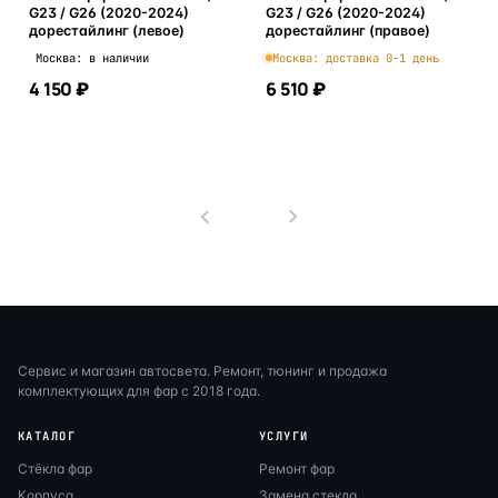
G23 / G26 (2020-2024)
G23 / G26 (2020-2024)
дорестайлинг (левое)
дорестайлинг (правое)
Москва: в наличии
Москва: доставка 0-1 день
4 150 ₽
6 510 ₽
В корзину
В корзину
1
Сервис и магазин автосвета. Ремонт, тюнинг и продажа
комплектующих для фар с 2018 года.
КАТАЛОГ
УСЛУГИ
Стёкла фар
Ремонт фар
Корпуса
Замена стекла