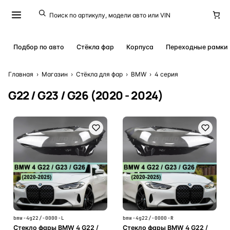
Подбор по авто
Стёкла фар
Корпуса
Переходные рамки
Главная
›
Магазин
›
Стёкла для фар
›
BMW
›
4 серия
G22 / G23 / G26 (2020 - 2024)
bmw-4g22/-0000-L
bmw-4g22/-0000-R
Стекло фары BMW 4 G22 /
Стекло фары BMW 4 G22 /