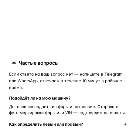
занимает 10–15 минут.
запчасти для фар
ПОИСКОВЫЕ ЗАПРОСЫ
замена стекла фары
корпус фары
ремонт фары
полиуретановый герметик
оригинальная оптика
Частые вопросы
05
Если ответа на ваш вопрос нет — напишите в Telegram
или WhatsApp, отвечаем в течение 10 минут в рабочее
время.
Подойдёт ли на мою машину?
Да, если совпадает тип фары и поколение. Отправьте
фото маркировки фары или VIN — подтвердим до оплаты.
Как определить левый или правый?