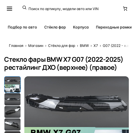
Подбор по авто
Стёкла фар
Корпуса
Переходные рамки
Главная
›
Магазин
›
Стёкла для фар
›
BMW
›
X7
›
G07 (2022 - н.в.)
Стекло фары BMW X7 G07 (2022-2025)
рестайлинг ДХО (верхнее) (правое)