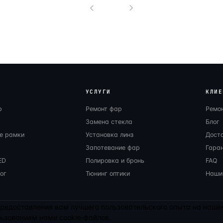
1
УСЛУГИ
КЛИЕ
р
Ремонт фар
Ремо
Замена стекла
Блог
е рамки
Установка линз
Дост
Запотевание фар
Гаран
ED
Полировка и бронь
FAQ
ог
Тюнинг оптики
Наши
 предоставления вам лучшего пользовательского опыта на наш
льзованием нами cookie-файлов.