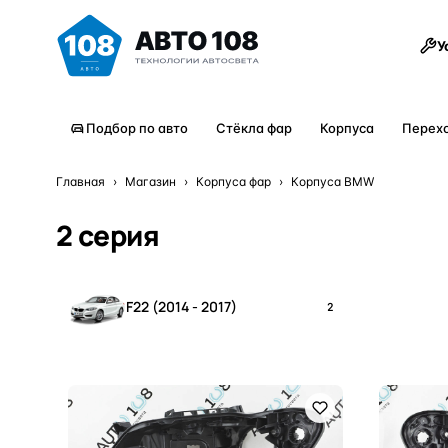
Товары
У
Подбор по авто
Стёкла фар
Корпуса
Перех
Главная
›
Магазин
›
Корпуса фар
›
Корпуса BMW
2 серия
F22 (2014 - 2017)
2