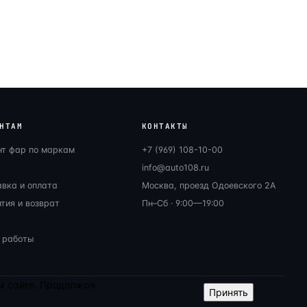
НТАМ
КОНТАКТЫ
нт фар по маркам
+7 (969) 108-10-00
info@auto108.ru
авка и оплата
Москва, проезд Одоевского 2А
тия и возврат
Пн–Сб · 9:00—19:00
 работы
ем сайте. Продолжая
Принять