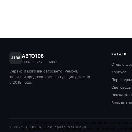
КАТАЛОГ
АВТО108
A108
FARA · LAB · SHOP
Стёкла фа
Сервис и магазин автосвета. Ремонт,
Корпуса
тюнинг и продажа комплектующих для фар
Переходны
с 2018 года.
Световоды
Линзы Bi-L
Весь катал
Данный веб-сайт использует cookie-файлы в целях
© 2026 АВТО108. Все права защищены.
использовать данный сайт, вы соглашаетесь с испо