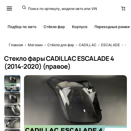
Подбор по авто
Стёкла фар
Корпуса
Переходные рамки
Главная
›
Магазин
›
Стёкла для фар
›
CADILLAC
›
ESCALADE
›
ESC
Стекло фары CADILLAC ESCALADE 4
(2014-2020) (правое)